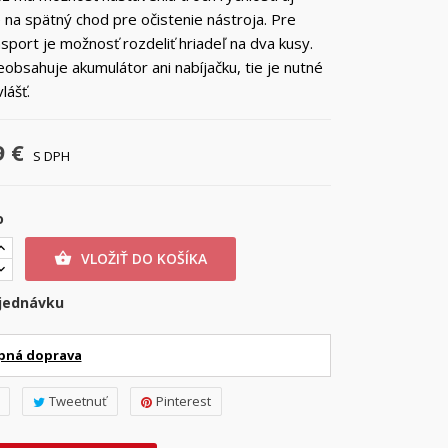
 na spätný chod pre očistenie nástroja. Pre
nsport je možnosť rozdeliť hriadeľ na dva kusy.
eobsahuje akumulátor ani nabíjačku, tie je nutné
lášť.
9 €
S DPH
o
VLOŽIŤ DO KOŠÍKA

jednávku
pná doprava
Tweetnuť
Pinterest