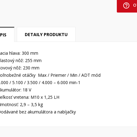
help_outline
O
DETAILY PRODUKTU
PIS
acia hlava: 300 mm
lastový nôž: 255 mm
ovový nôž: 230 mm
oľnobežné otáčky Max / Priemer / Min / ADT mód
.000 / 5.100 / 3.500 / 4.000 – 6.000 min-1
kumulátor: 18 V
eľkosť vretena: M10 x 1,25 LH
motnosť: 2,9 – 3,5 kg
odávané bez akumulátora a nabíjačky