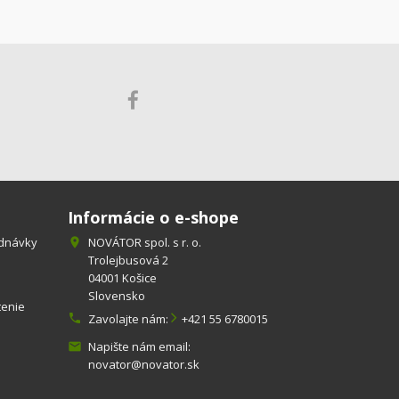
Informácie o e-shope
ednávky
NOVÁTOR spol. s r. o.

Trolejbusová 2
04001 Košice
Slovensko
tenie

Zavolajte nám:
+421 55 6780015
Napište nám email:

novator@novator.sk