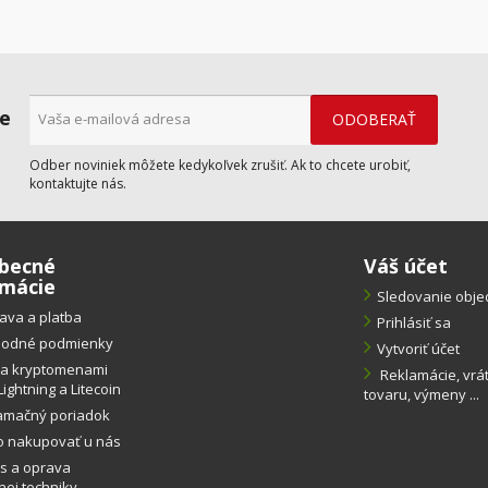
ne
Odber noviniek môžete kedykoľvek zrušiť. Ak to chcete urobiť,
kontaktujte nás.
becné
Váš účet
rmácie
Sledovanie obj
ava a platba
Prihlásiť sa
odné podmienky
Vytvoriť účet
ba kryptomenami
Reklamácie, vrá
Lightning a Litecoin
tovaru, výmeny ...
amačný poriadok
o nakupovať u nás
s a oprava
ej techniky