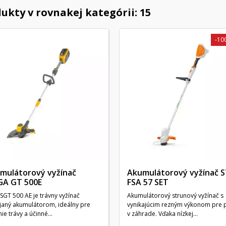
ukty v rovnakej kategórii: 15
-10
mulátorový vyžínač
Akumulátorový vyžínač S
GA GT 500E
FSA 57 SET
 SGT 500 AE je trávny vyžínač
Akumulátorový strunový vyžínač s
janý akumulátorom, ideálny pre
vynikajúcim rezným výkonom pre 
ie trávy a účinné...
v záhrade. Vďaka nízkej...