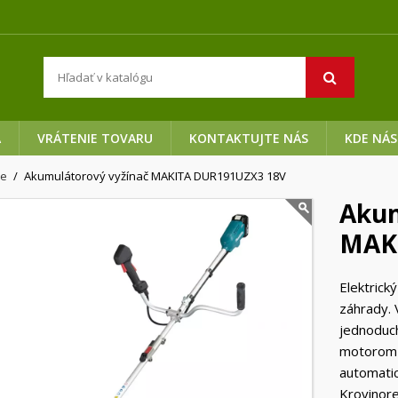
A
VRÁTENIE TOVARU
KONTAKTUJTE NÁS
KDE NÁS
če
Akumulátorový vyžínač MAKITA DUR191UZX3 18V
Akum
MAK
Elektrick
záhrady. 
jednoduch
motorom 
automatic
Krovinore