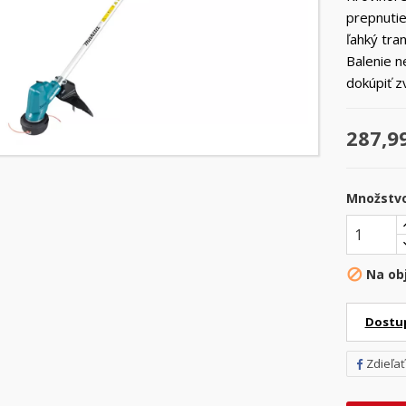
prepnutie
ľahký tra
Balenie n
dokúpiť zv
287,9
Množstv
Na ob

Dostu
Zdieľať