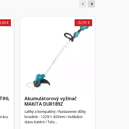
0,00 €
-32,91 €
Akumuláto
MAKITA D
Ľahký kompak
vyžínač na do
trávnika a oko
TIHL
Akumulátorový vyžínač
MAKITA DUR189Z
Ľahký a kompaktný / Nastavenie dĺžky
prácu
hriadele - 1229-1.433mm / Indikátor
stavu batérií / Telo...