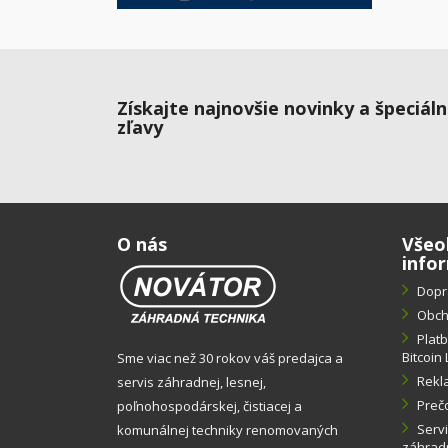
Získajte najnovšie novinky a špeciál
zľavy
O nás
Všeo
info
Dopr
Obch
Plat
Bitcoin 
Sme viac než 30 rokov váš predajca a
Rekl
servis záhradnej, lesnej,
Preč
poľnohospodárskej, čistiacej a
Servi
komunálnej techniky renomovaných
záhradn