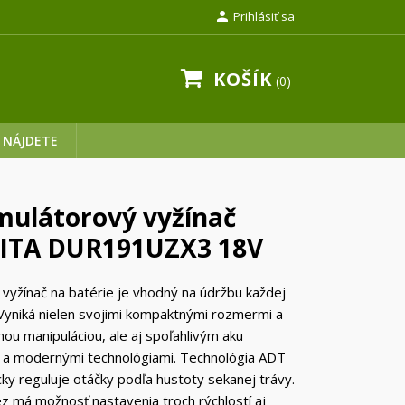

Prihlásiť sa
KOŠÍK
0
 NÁJDETE
ulátorový vyžínač
ITA DUR191UZX3 18V
ý vyžínač na batérie je vhodný na údržbu každej
Vyniká nielen svojimi kompaktnými rozmermi a
ou manipuláciou, ale aj spoľahlivým aku
a modernými technológiami. Technológia ADT
ky reguluje otáčky podľa hustoty sekanej trávy.
z má možnosť nastavenia troch rýchlostí aj