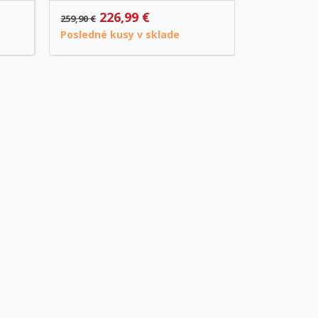
226,99 €
98
259,90 €
109,99 €
Posledné kusy v sklade
Posledné k