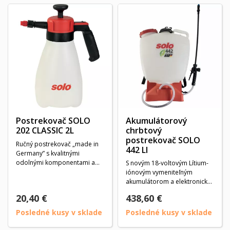
Postrekovač SOLO
Akumulátorový
202 CLASSIC 2L
chrbtový
postrekovač SOLO
Ručný postrekovač „made in
442 LI
Germany” s kvalitnými
odolnými komponentami a
S novým 18-voltovým Lítium-
dômyselnými detailami...
iónovým vymeniteľným
akumulátorom a elektronicky
riadeným,...
20,40 €
438,60 €
Posledné kusy v sklade
Posledné kusy v sklade