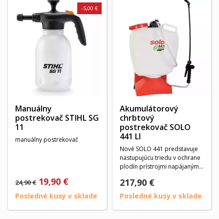
-5,00 €
Manuálny
Akumulátorový
postrekovač STIHL SG
chrbtový
11
postrekovač SOLO
441 LI
manuálny postrekovač
Nové SOLO 441 predstavuje
nastupujúcu triedu v ochrane
plodín prístrojmi napájanými
z batérií....
19,90 €
217,90 €
24,90 €
Posledné kusy v sklade
Posledné kusy v sklade