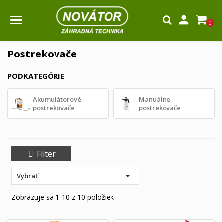

0
Postrekovače
PODKATEGÓRIE
Akumulátorové
Manuálne
postrekovače
postrekovače
Filter

Vybrať
Zobrazuje sa 1-10 z 10 položiek