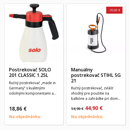
-10,00 €
Postrekovač SOLO
Manuálny
201 CLASSIC 1.25L
postrekovač STIHL SG
21
Ručný postrekovač „made in
Germany” s kvalitnými
Ručný postrekovač, zvlášť
odolnými komponentami a
vhodný pre použitie na
dômyselnými detailami...
balkóne a zahrádke pri dome.
Komfortná preprava...
44,90 €
18,86 €
54,90 €
Na objednávku
Na objednávku