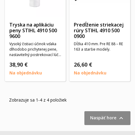
Tryska na aplikáciu
Predĺženie striekacej
peny STIHL 4910 500
rúry STIHL 4910 500
9600
0900
Vysoký čistiaci účinok vďaka
Dĺžka 410 mm. Pre RE 88 – RE
dlhodobo prichytenej pene,
163 a staršie modely.
nastaviteľný postrekovací lúč
zvisle aj...
38,90 €
26,60 €
Na objednávku
Na objednávku
Zobrazuje sa 1-4 z 4 položiek

Naspäť hore