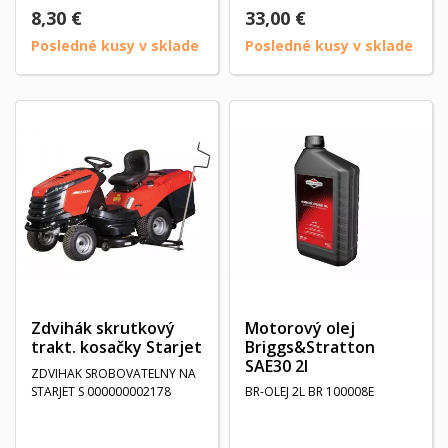
8,30 €
33,00 €
Posledné kusy v sklade
Posledné kusy v sklade
Zdvihák skrutkový
Motorový olej
trakt. kosačky Starjet
Briggs&Stratton
SAE30 2l
ZDVIHAK SROBOVATELNY NA
STARJET S 000000002178
BR-OLEJ 2L BR 100008E