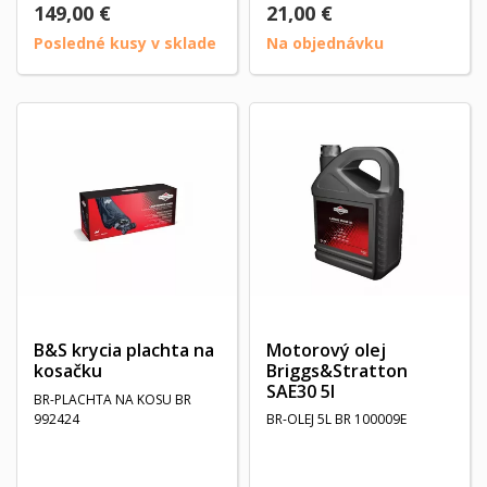
149,00 €
21,00 €
Posledné kusy v sklade
Na objednávku
B&S krycia plachta na
Motorový olej
kosačku
Briggs&Stratton
SAE30 5l
BR-PLACHTA NA KOSU BR
992424
BR-OLEJ 5L BR 100009E