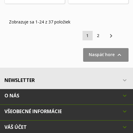
Zobrazuje sa 1-24 z 37 položiek

1
2

Naspäť hore
NEWSLETTER

O NÁS

VŠEOBECNÉ INFORMÁCIE

VÁŠ ÚČET
