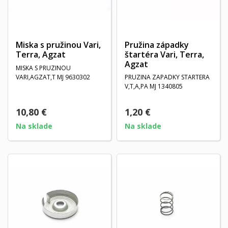
Miska s pružinou Vari,
Pružina západky
Terra, Agzat
štartéra Vari, Terra,
Agzat
MISKA S PRUZINOU
VARI,AGZAT,T MJ 9630302
PRUZINA ZAPADKY STARTERA
V,T,A,PA MJ 1340805
10,80 €
1,20 €
Na sklade
Na sklade