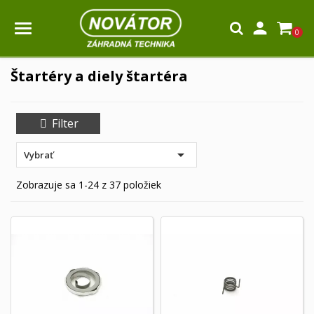

0
Štartéry a diely štartéra
Filter

Vybrať
Zobrazuje sa 1-24 z 37 položiek