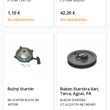
P.75 MF 1341102
P.214 MF 4302001
1,10 €
42,20 €
Na objednávku
Na objednávku
Ručný štartér
Bubon štartéra Vari,
Terra, Agzat, PA
BR-STARTER RUCNY BR
BUBON STARTERA
497598
V,T,AGZAT,PA MJ 7463401