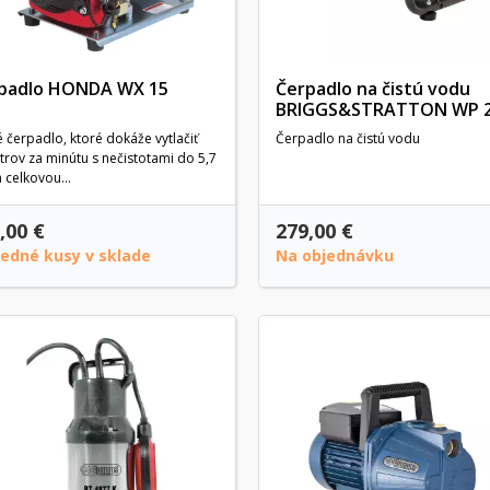
padlo HONDA WX 15
Čerpadlo na čistú vodu
BRIGGS&STRATTON WP 2
 čerpadlo, ktoré dokáže vytlačiť
Čerpadlo na čistú vodu
itrov za minútu s nečistotami do 5,7
celkovou...
,00 €
279,00 €
ledné kusy v sklade
Na objednávku