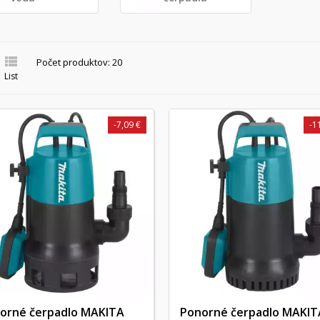

Počet produktov: 20
List
-7,09 €
-1
orné čerpadlo MAKITA
Ponorné čerpadlo MAKIT