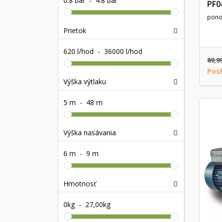
0.8 bar
-
4.8 bar
PF0
pono
Prietok
620 l/hod
-
36000 l/hod
89,9
Pos
Výška výtlaku
5 m
-
48 m
Výška nasávania
6 m
-
9 m
Hmotnosť
0kg
-
27,00kg