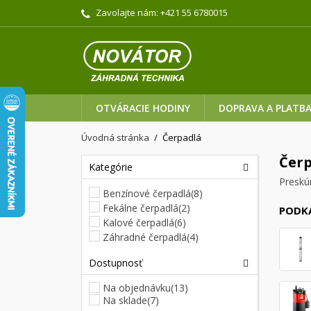
Zavolajte nám:
+421 55 6780015
OTVÁRACIE HODINY
DOPRAVA A PLATB
Úvodná stránka
Čerpadlá
Čer
Kategórie
Preskú
Benzínové čerpadlá
(8)
Fekálne čerpadlá
(2)
PODK
Kalové čerpadlá
(6)
Záhradné čerpadlá
(4)
Dostupnosť
Na objednávku
(13)
Na sklade
(7)