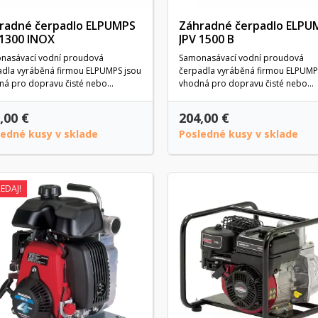
radné čerpadlo ELPUMPS
Záhradné čerpadlo ELPU
 1300 INOX
JPV 1500 B
nasávací vodní proudová
Samonasávací vodní proudová
adla vyráběná firmou ELPUMPS jsou
čerpadla vyráběná firmou ELPUMP
á pro dopravu čisté nebo...
vhodná pro dopravu čisté nebo...
,00 €
204,00 €
ledné kusy v sklade
Posledné kusy v sklade
EDAJ!