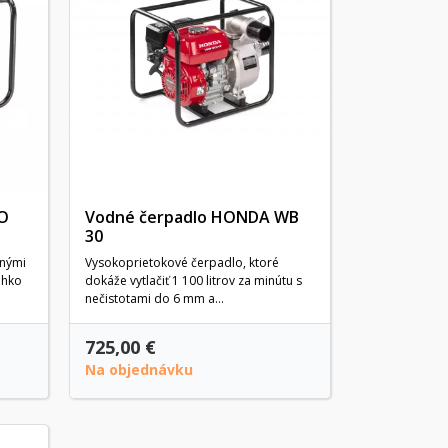
KO
Vodné čerpadlo HONDA WB
30
enými
Vysokoprietokové čerpadlo, ktoré
ahko
dokáže vytlačiť 1 100 litrov za minútu s
nečistotami do 6 mm a...
725,00 €
Na objednávku