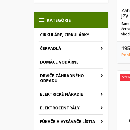
Záh
JPV

KATEGÓRIE
Samo
čerp
vhodn
CIRKULÁRE, CIRKULÁRKY
195
ČERPADLÁ
Pos
DOMÁCE VODÁRNE
DRVIČE ZÁHRADNÉHO
VÝPR
ODPADU
ELEKTRICKÉ NÁRADIE
ELEKTROCENTRÁLY
FÚKAČE A VYSÁVAČE LÍSTIA