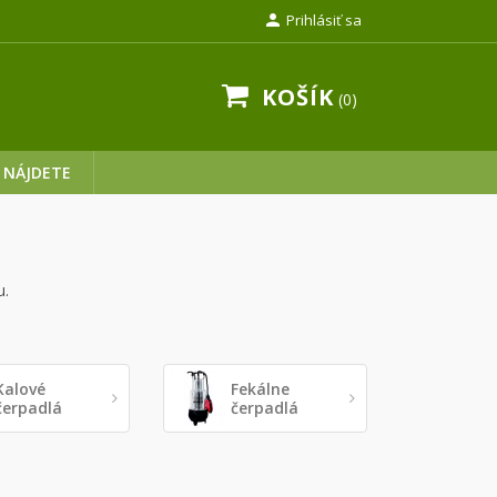

Prihlásiť sa
KOŠÍK
0
 NÁJDETE
u.
Kalové
Fekálne
čerpadlá
čerpadlá