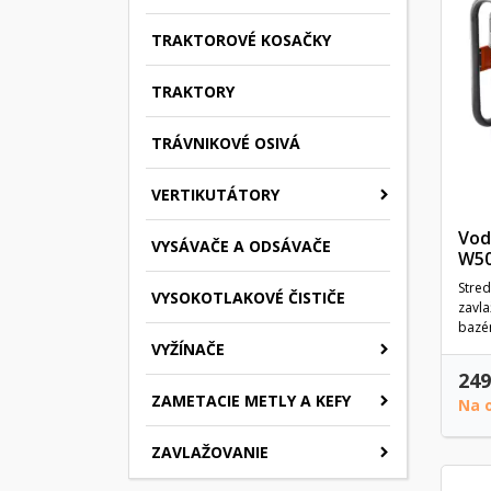
TRAKTOROVÉ KOSAČKY
TRAKTORY
TRÁVNIKOVÉ OSIVÁ
VERTIKUTÁTORY
Vod
VYSÁVAČE A ODSÁVAČE
W5
Stre
VYSOKOTLAKOVÉ ČISTIČE
zavla
bazén
VYŽÍNAČE
249
ZAMETACIE METLY A KEFY
Na 
ZAVLAŽOVANIE