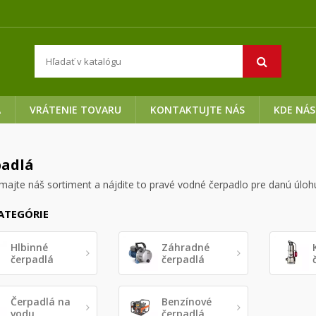
A
VRÁTENIE TOVARU
KONTAKTUJTE NÁS
KDE NÁS
padlá
majte náš sortiment a nájdite to pravé vodné čerpadlo pre danú úloh
ATEGÓRIE
Hlbinné
Záhradné
čerpadlá
čerpadlá
Čerpadlá na
Benzínové
vodu
čerpadlá