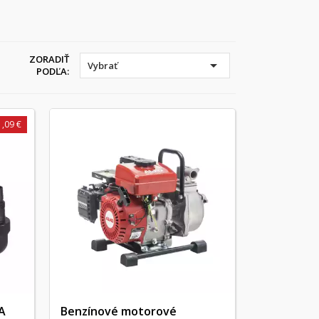
ZORADIŤ

Vybrať
PODĽA:
1,09 €
A
Benzínové motorové