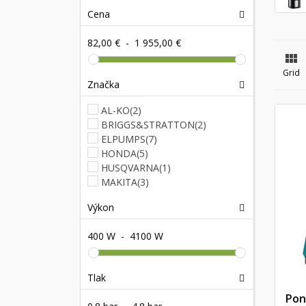
Cena
82,00 €
-
1 955,00 €

Grid
Značka
AL-KO
(2)
BRIGGS&STRATTON
(2)
ELPUMPS
(7)
HONDA
(5)
HUSQVARNA
(1)
MAKITA
(3)
Výkon
400 W
-
4100 W
Tlak
Pon