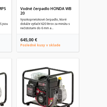
MPS
Vodné čerpadlo HONDA WB
20
Vysokoprietokové čerpadlo, ktoré
S jsou
dokáže vytlačiť 620 litrov za minútu s
nečistotami do 6 mm a...
645,00 €
Posledné kusy v sklade