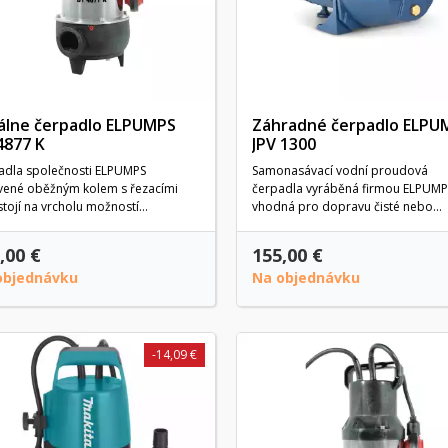
álne čerpadlo ELPUMPS
Záhradné čerpadlo ELPU
4877 K
JPV 1300
adla společnosti ELPUMPS
Samonasávací vodní proudová
vené oběžným kolem s řezacími
čerpadla vyráběná firmou ELPUMP
stojí na vrcholu možností...
vhodná pro dopravu čisté nebo...
,00 €
155,00 €
objednávku
Na objednávku
-14,09 €