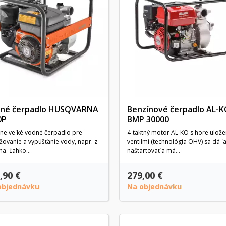
né čerpadlo HUSQVARNA
Benzínové čerpadlo AL-
0P
BMP 30000
dne veľké vodné čerpadlo pre
4-taktný motor AL-KO s hore ulož
žovanie a vypúšťanie vody, napr. z
ventilmi (technológia OHV) sa dá ľ
a. Ľahko...
naštartovať a má...
,90 €
279,00 €
objednávku
Na objednávku