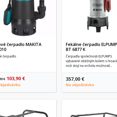
ové čerpadlo MAKITA
Fekálne čerpadlo ELPUM
010
BT 6877 K
vé čerpadlo
Čerpadla společnosti ELPUMPS
vybavené oběžným kolem s řezací
noži stojí na vrcholu možností...
103,90 €
357,00 €
99 €
objednávku
Na objednávku