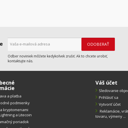
ne
Odber noviniek môžete kedykoľvek zrušiť. Ak to chcete urobiť,
kontaktujte nás.
becné
Váš účet
rmácie
Sledovanie obj
ava a platba
Prihlásiť sa
odné podmienky
Vytvoriť účet
ba kryptomenami
Reklamácie, vrá
Lightning a Litecoin
tovaru, výmeny ...
amačný poriadok