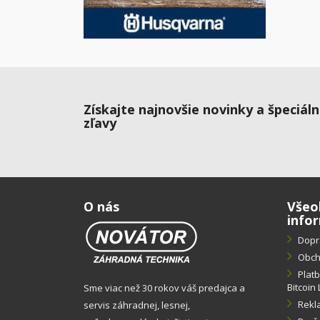
Získajte najnovšie novinky a špeciál
zľavy
O nás
Všeo
info
Dopr
Obch
Plat
Bitcoin 
Sme viac než 30 rokov váš predajca a
Rekl
servis záhradnej, lesnej,