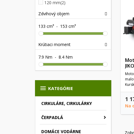
120 mm
(2)
Zdvihový objem
133 cm³
-
153 cm³
Krútiaci moment
7.9 Nm
-
8.4 Nm
Mot
JIK
Moto
malot
Kursk

KATEGÓRIE
1 1
CIRKULÁRE, CIRKULÁRKY
Na 
ČERPADLÁ
DOMÁCE VODÁRNE
Zobr