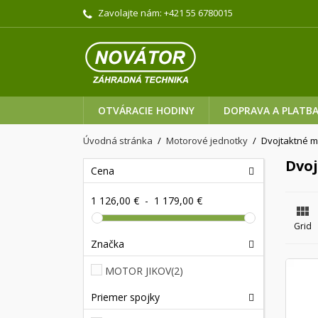
Zavolajte nám:
+421 55 6780015
OTVÁRACIE HODINY
DOPRAVA A PLATB
Úvodná stránka
Motorové jednotky
Dvojtaktné m
Dvo
Cena
1 126,00 €
-
1 179,00 €

Grid
Značka
MOTOR JIKOV
(2)
Priemer spojky