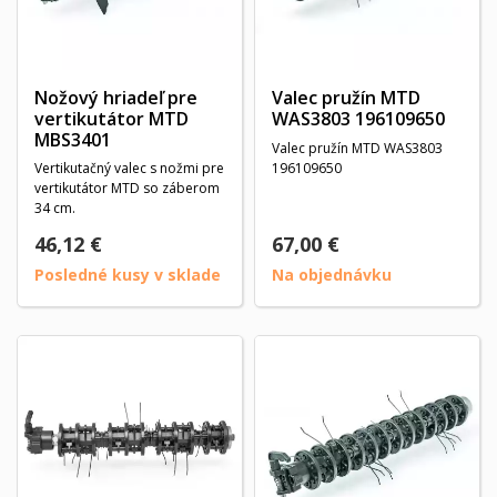
Nožový hriadeľ pre
Valec pružín MTD
vertikutátor MTD
WAS3803 196109650
MBS3401
Valec pružín MTD WAS3803
Vertikutačný valec s nožmi pre
196109650
vertikutátor MTD so záberom
34 cm.
46,12 €
67,00 €
Posledné kusy v sklade
Na objednávku