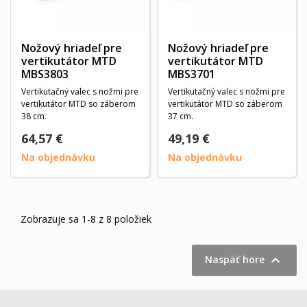
Nožový hriadeľ pre
Nožový hriadeľ pre
vertikutátor MTD
vertikutátor MTD
MBS3803
MBS3701
Vertikutačný valec s nožmi pre
Vertikutačný valec s nožmi pre
vertikutátor MTD so záberom
vertikutátor MTD so záberom
38 cm.
37 cm.
64,57 €
49,19 €
Na objednávku
Na objednávku
Zobrazuje sa 1-8 z 8 položiek

Naspäť hore