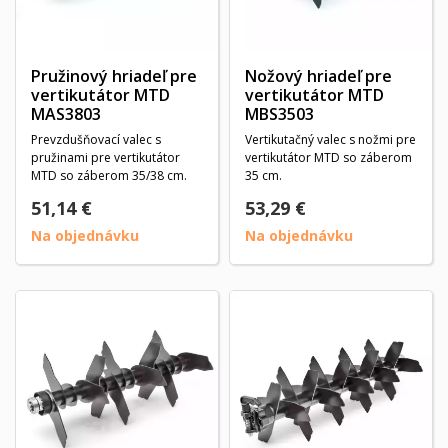
Pružinový hriadeľ pre
Nožový hriadeľ pre
vertikutátor MTD
vertikutátor MTD
MAS3803
MBS3503
Prevzdušňovací valec s
Vertikutačný valec s nožmi pre
pružinami pre vertikutátor
vertikutátor MTD so záberom
MTD so záberom 35/38 cm.
35 cm.
51,14 €
53,29 €
Na objednávku
Na objednávku