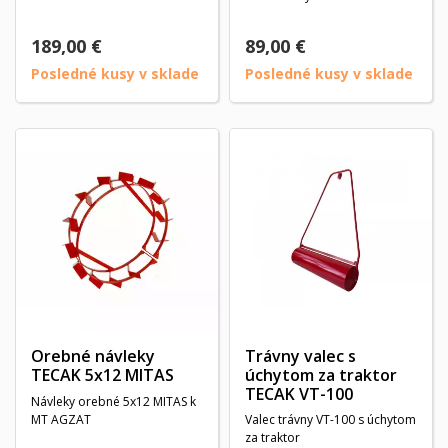
189,00 €
89,00 €
Posledné kusy v sklade
Posledné kusy v sklade
Orebné návleky
Trávny valec s
TECAK 5x12 MITAS
úchytom za traktor
TECAK VT-100
Návleky orebné 5x12 MITAS k
MT AGZAT
Valec trávny VT-100 s úchytom
za traktor