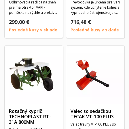
Odhrňovacia radlica na sneh
Prevodovka je určená pre Vari
pre malotraktor VARI -
systém, kde uchytenie kolies a
pomôcka na rýchle a efektívne
kypriaceho ústrojenstva je cez
čistenie...
osový...
299,00 €
716,48 €
Posledné kusy v sklade
Posledné kusy v sklade
Rotačný kyprič
Valec so sedačkou
TECHNOPLAST RT-
TECAK VT-100 PLUS
31A 800MM
Valec trávny VT-100 PLUS so