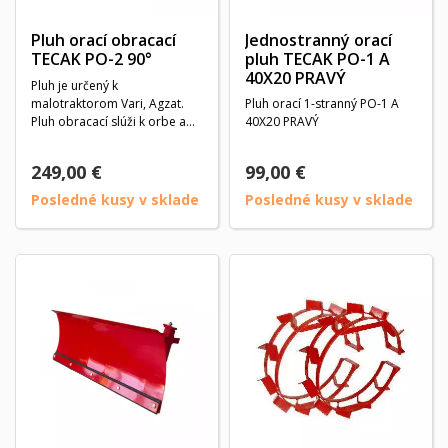
Pluh orací obracací
Jednostranný orací
TECAK PO-2 90°
pluh TECAK PO-1 A
40X20 PRAVÝ
Pluh je určený k
malotraktorom Vari, Agzat.
Pluh orací 1-stranný PO-1 A
Pluh obracací slúži k orbe a
40X20 PRAVÝ
podmetaniu. Na konci...
249,00 €
99,00 €
Posledné kusy v sklade
Posledné kusy v sklade