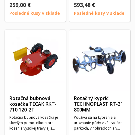
osový...
259,00 €
593,48 €
Posledné kusy v sklade
Posledné kusy v sklade
Rotačná bubnová
Rotačný kyprič
kosačka TECAK RKT-
TECHNOPLAST RT-31
710 120-2T
800MM
Rotačná bubnová kosačka je
Používa sa na kyprenie a
skvelým pomocníkom pre
urovnanie pôdy v záhradách
kosenie vysokej trávy aj s
parkoch, vinohradoch a v
obsahom náletových...
skleníkoch. Určený...