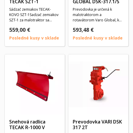
TECAK SZT-1
GLOBAL DSK-317.1/S
Sádzač zemiakov TECAK-
Prevodovka je určená k
KOVO SZT-1Sadzač zemiakov
malotraktorom a
SZT-1 za malotraktor sa
rotavátorom Varo Global, kde
používa na jednoriadkové...
uchytenie kolies je cez...
559,00 €
593,48 €
Posledné kusy v sklade
Posledné kusy v sklade
Snehová radlica
Prevodovka VARI DSK
TECAK R-1000 V
317 2T