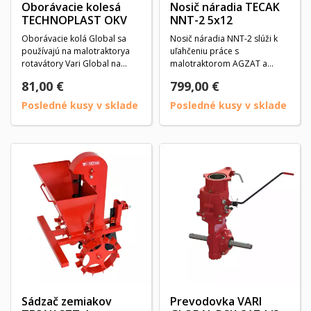
Oborávacie kolesá
Nosič náradia TECAK
TECHNOPLAST OKV
NNT-2 5x12
Oborávacie kolá Global sa
Nosič náradia NNT-2 slúži k
používajú na malotraktorya
uľahčeniu práce s
rotavátory Vari Global na
malotraktorom AGZAT a
oborávanie...
príslušenstvom pri obrábaní...
81,00 €
799,00 €
Posledné kusy v sklade
Posledné kusy v sklade
Sádzač zemiakov
Prevodovka VARI