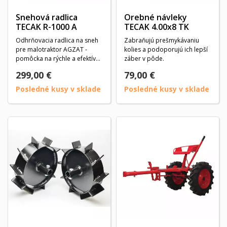
Snehová radlica
Orebné návleky
TECAK R-1000 A
TECAK 4.00x8 TK
Odhrňovacia radlica na sneh
Zabraňujú prešmykávaniu
pre malotraktor AGZAT -
kolies a podoporujú ich lepší
pomôcka na rýchle a efektívne
záber v pôde.
čistenie...
299,00 €
79,00 €
Posledné kusy v sklade
Posledné kusy v sklade