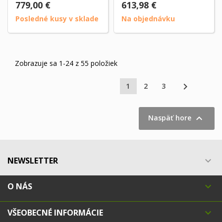
779,00 €
613,98 €
Posledné kusy v sklade
Na objednávku
Zobrazuje sa 1-24 z 55 položiek

1
2
3

Naspäť hore
NEWSLETTER

O NÁS

VŠEOBECNÉ INFORMÁCIE
