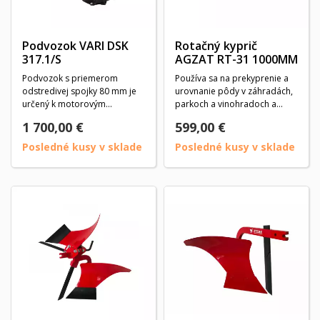
Podvozok VARI DSK
Rotačný kyprič
317.1/S
AGZAT RT-31 1000MM
Podvozok s priemerom
Používa sa na prekyprenie a
odstredivej spojky 80 mm je
urovnanie pôdy v záhradách,
určený k motorovým
parkoch a vinohradoch a
jednotkám Vari, Jikov, Agzat....
sadoch. Pripája...
1 700,00 €
599,00 €
Posledné kusy v sklade
Posledné kusy v sklade