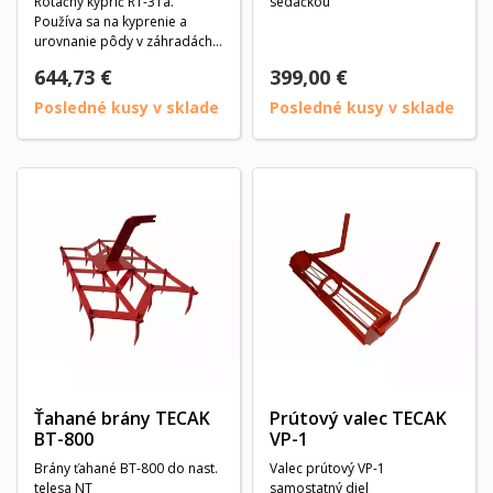
Rotačný kyprič RT-31a.
sedačkou
Používa sa na kyprenie a
urovnanie pôdy v záhradách
parkoch, vinohradoch...
644,73 €
399,00 €
Posledné kusy v sklade
Posledné kusy v sklade
Ťahané brány TECAK
Prútový valec TECAK
BT-800
VP-1
Brány ťahané BT-800 do nast.
Valec prútový VP-1
telesa NT
samostatný diel