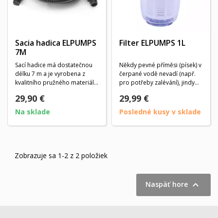
Sacia hadica ELPUMPS
Filter ELPUMPS 1L
7M
Sací hadice má dostatečnou
Někdy pevné příměsi (písek) v
délku 7 m a je vyrobena z
čerpané vodě nevadí (např.
kvalitního pružného materiálu,
pro potřeby zalévání), jindy
který...
mohou být...
29,90 €
29,99 €
Na sklade
Posledné kusy v sklade
Zobrazuje sa 1-2 z 2 položiek

Naspäť hore