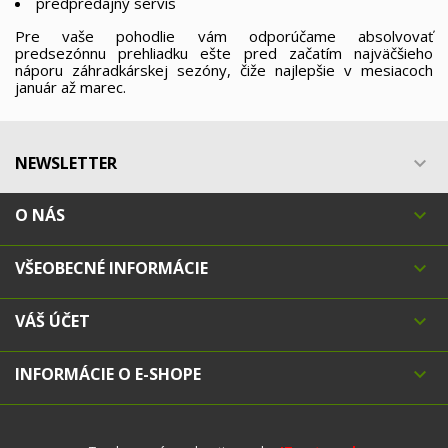
predpredajný servis
Pre vaše pohodlie vám odporúčame absolvovať
predsezónnu prehliadku ešte pred začatím najväčšieho
náporu záhradkárskej sezóny, čiže najlepšie v mesiacoch
január až marec.
NEWSLETTER

O NÁS

VŠEOBECNÉ INFORMÁCIE

VÁŠ ÚČET

INFORMÁCIE O E-SHOPE
