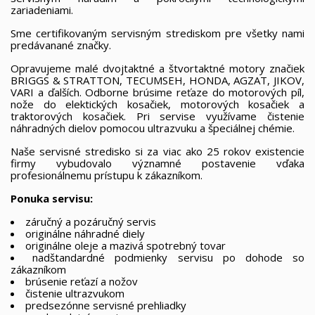
zariadeniami.
Sme certifikovaným servisným strediskom pre všetky nami
predávanané značky.
Opravujeme malé dvojtaktné a štvortaktné motory značiek
BRIGGS & STRATTON, TECUMSEH, HONDA, AGZAT, JIKOV,
VARI a ďalších. Odborne brúsime reťaze do motorových píl,
nože do elektických kosačiek, motorových kosačiek a
traktorových kosačiek. Pri servise využívame čistenie
náhradných dielov pomocou ultrazvuku a špeciálnej chémie.
Naše servisné stredisko si za viac ako 25 rokov existencie
firmy vybudovalo významné postavenie vďaka
profesionálnemu prístupu k zákazníkom.
Ponuka servisu:
záručný a pozáručný servis
originálne náhradné diely
originálne oleje a mazivá spotrebný tovar
nadštandardné podmienky servisu po dohode so
zákazníkom
brúsenie reťazí a nožov
čistenie ultrazvukom
predsezónne servisné prehliadky