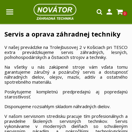

0
Servis a oprava záhradnej techniky
V našej prevádzke na Trolejbusovej 2 v Košiciach pri TESCO
extra prevádzkujeme servis záhradných, lesných,
poľnohospodárskych a čistiacich strojov a techniky.
Na všetky u nás zakúpené stroje vám vďata tomu
garantujeme záručný a pozáručný servis a dostupnosť
náhradných dielov, olejov, mazív, aditív a ostatného
spotrebného materiálu.
Poskytujeme kompletnú predpredajnú aj popredajnú
starostlivosť.
Disponujeme rozsiahlym skladom náhradných dielov.
V našom servisnom stredisku pracuje tím profesionálnych a
pravidelne školených servisných technikov. Servis
vykonávame v moderných dielňach so schváleným
servisným náradím a pokročilými technologickými