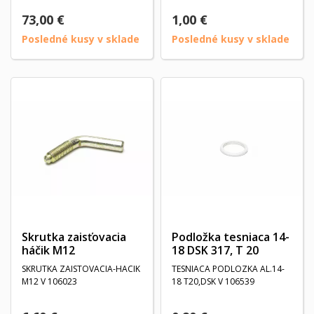
73,00 €
1,00 €
Posledné kusy v sklade
Posledné kusy v sklade
Skrutka zaisťovacia
Podložka tesniaca 14-
háčik M12
18 DSK 317, T 20
SKRUTKA ZAISTOVACIA-HACIK
TESNIACA PODLOZKA AL.14-
M12 V 106023
18 T20,DSK V 106539