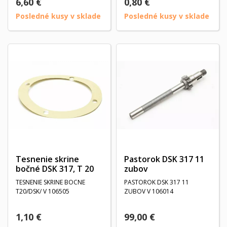
6,60 €
0,80 €
Posledné kusy v sklade
Posledné kusy v sklade
Tesnenie skrine
Pastorok DSK 317 11
bočné DSK 317, T 20
zubov
TESNENIE SKRINE BOCNE
PASTOROK DSK 317 11
T20/DSK/ V 106505
ZUBOV V 106014
1,10 €
99,00 €