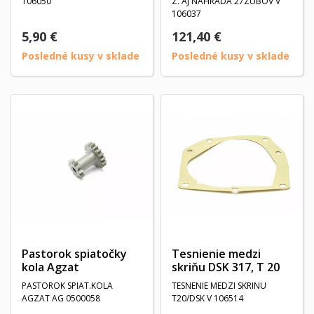
106050
Z. AJ NAHRADA 27ZUBOV V
106037
5,90 €
121,40 €
Posledné kusy v sklade
Posledné kusy v sklade
Pastorok spiatočky
Tesnienie medzi
kola Agzat
skriňu DSK 317, T 20
PASTOROK SPIAT.KOLA
TESNENIE MEDZI SKRINU
AGZAT AG 0500058
T20/DSK V 106514