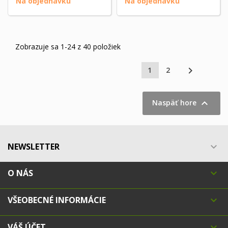
Na objednávku
Na objednávku
Zobrazuje sa 1-24 z 40 položiek

1
2

Naspäť hore
NEWSLETTER

O NÁS

VŠEOBECNÉ INFORMÁCIE

VÁŠ ÚČET
