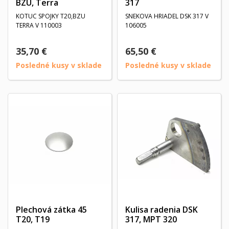
BZU, Terra
317
KOTUC SPOJKY T20,BZU
SNEKOVA HRIADEL DSK 317 V
TERRA V 110003
106005
35,70 €
65,50 €
Posledné kusy v sklade
Posledné kusy v sklade
Plechová zátka 45
Kulisa radenia DSK
T20, T19
317, MPT 320