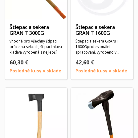
Štiepacia sekera
Štiepacia sekera
GRANIT 3000G
GRANIT 1600G
vhodné pro všechny štípací
Štiepacia sekera GRANIT
práce na sekcích; štípací hlava
1600Gprofesionální
kladiva vyrobená z nejlepší
zpracování, vyrobeno v
uhlíkové...
Německu, odlitek z oceli C
60,30 €
42,60 €
45,...
Posledné kusy v sklade
Posledné kusy v sklade