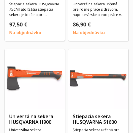
Štiepacia sekera HUSQVARNA
Univerzálna sekera určená
75CMTáto ťažšia štiepacia
pre rôzne práce s drevom,
sekera je ideálna pre
napr. tesárske alebo práce v
štiepanie väčších...
lese. Hlava...
97,50 €
86,90 €
Na objednávku
Na objednávku
Univerzálna sekera
Štiepacia sekera
HUSQVARNA H900
HUSQVARNA S1600
Univerzálna sekera
Štiepacia sekera určená pre