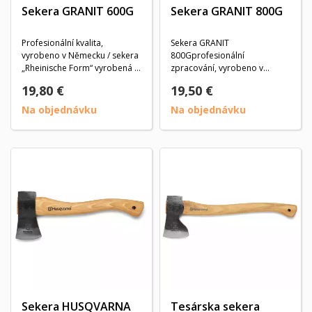
Sekera GRANIT 600G
Sekera GRANIT 800G
Profesionální kvalita,
Sekera GRANIT
vyrobeno v Německu / sekera
800Gprofesionální
„Rheinische Form“ vyrobená z
zpracování, vyrobeno v
nejlepší uhlíkové...
Německu, výkovek z oceli C45,
19,80 €
19,50 €
dle DIN...
Na objednávku
Na objednávku
Sekera HUSQVARNA
Tesárska sekera