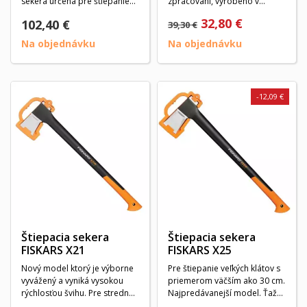
sekera určená pre štiepanie
zpracování, vyrobeno v
väčších polien....
Německu, odlitek z oceli C
32,80 €
102,40 €
39,30 €
45,...
Na objednávku
Na objednávku
-12,09 €
Štiepacia sekera
Štiepacia sekera
FISKARS X21
FISKARS X25
Nový model ktorý je výborne
Pre štiepanie veľkých klátov s
vyvážený a vyniká vysokou
priemerom väčším ako 30 cm.
rýchlosťou švihu. Pre stredné
Najpredávanejší model. Ťažká
kláty s...
čepeľ...