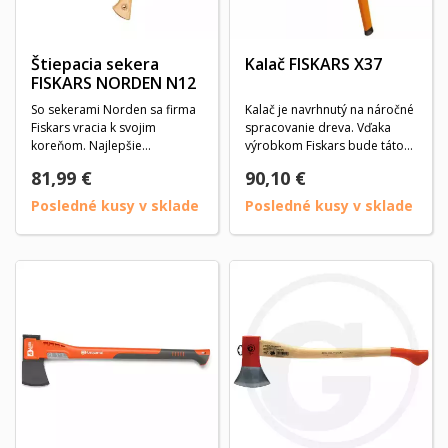
Štiepacia sekera
Kalač FISKARS X37
FISKARS NORDEN N12
So sekerami Norden sa firma
Kalač je navrhnutý na náročné
Fiskars vracia k svojim
spracovanie dreva. Vďaka
koreňom. Najlepšie
výrobkom Fiskars bude táto
orechovcové drevo sa...
činnosť...
81,99 €
90,10 €
Posledné kusy v sklade
Posledné kusy v sklade