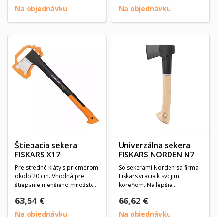
Na objednávku
Na objednávku
Štiepacia sekera
Univerzálna sekera
FISKARS X17
FISKARS NORDEN N7
Pre stredné kláty s priemerom
So sekerami Norden sa firma
okolo 20 cm. Vhodná pre
Fiskars vracia k svojim
štiepanie menšieho množstva
koreňom. Najlepšie
čerstvého dreva...
orechovcové drevo sa...
63,54 €
66,62 €
Na objednávku
Na objednávku