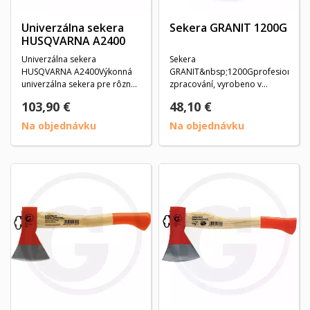
Univerzálna sekera
Sekera GRANIT 1200G
HUSQVARNA A2400
Univerzálna sekera
Sekera
HUSQVARNA A2400Výkonná
GRANIT&nbsp;1200Gprofesionální
univerzálna sekera pre rôzne
zpracování, vyrobeno v
práce s drevom, najmä...
Německu, odlitek z oceli C60
103,90 €
48,10 €
jakosti...
Na objednávku
Na objednávku