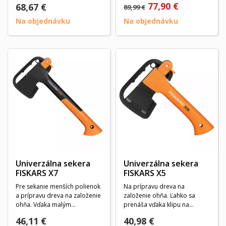
77,90 €
68,67 €
89,99 €
Na objednávku
Na objednávku
Univerzálna sekera
Univerzálna sekera
FISKARS X7
FISKARS X5
Pre sekanie menších polienok
Na prípravu dreva na
a prípravu dreva na založenie
založenie ohňa. Ľahko sa
ohňa. Vďaka malým
prenáša vďaka klipu na
rozmerom a možnosť...
opasok. Veľmi ľahko sa...
46,11 €
40,98 €