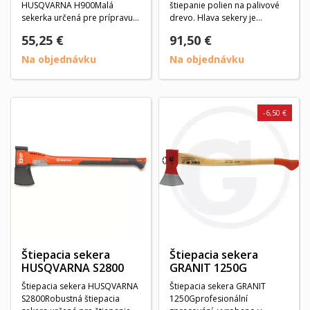
HUSQVARNA H900Malá
štiepanie polien na palivové
sekerka určená pre prípravu
drevo. Hlava sekery je
palivového dreva, záhradné...
opatrená...
55,25 €
91,50 €
Na objednávku
Na objednávku
-6,50 €
Štiepacia sekera
Štiepacia sekera
HUSQVARNA S2800
GRANIT 1250G
Štiepacia sekera HUSQVARNA
Štiepacia sekera GRANIT
S2800Robustná štiepacia
1250Gprofesionální