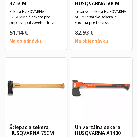
37.5CM
HUSQVARNA 50CM
Sekera HUSQVARNA
Tesárska sekera HUSQVARNA
37.5CMMalá sekera pre
50CMTesárska sekera je
prípravu palivového dreva a
vhodná pre tesárske a
pre prácu v záhrade.
ostatné práce s drevom....
51,14 €
82,93 €
Porisko...
Na objednávku
Na objednávku
Štiepacia sekera
Univerzálna sekera
HUSQVARNA 75CM
HUSQVARNA A1400