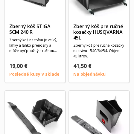
Zberný kôš STIGA
Zberný kôš pre ručné
SCM 240 R
kosačky HUSQVARNA
45L
Zberný koš na trávu je veľký,
ľahký a ľahko prenosný a
Zberný kôš pre ručné kosačky
môže byť použitý s ručnou
na trávu - 540/64/54. Objem
trávnou kosačkou...
45 litrov.
19,00 €
41,50 €
Posledné kusy v sklade
Na objednávku