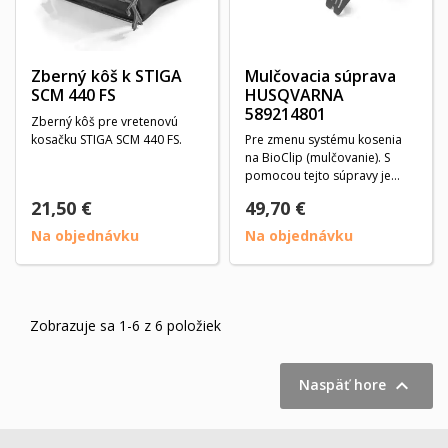
Zberný kôš k STIGA
Mulčovacia súprava
SCM 440 FS
HUSQVARNA
589214801
Zberný kôš pre vretenovú
kosačku STIGA SCM 440 FS.
Pre zmenu systému kosenia
na BioClip (mulčovanie). S
pomocou tejto súpravy je
tráva pokosená na...
21,50 €
49,70 €
Na objednávku
Na objednávku
Zobrazuje sa 1-6 z 6 položiek

Naspäť hore