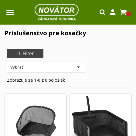

0
Príslušenstvo pre kosačky
Filter

Vybrať
Zobrazuje sa 1-6 z 6 položiek