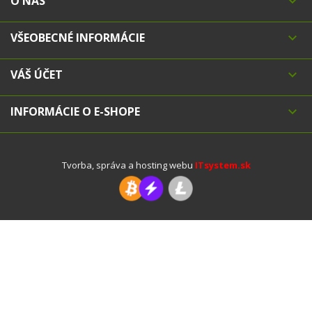
O NÁS

VŠEOBECNÉ INFORMÁCIE

VÁŠ ÚČET

INFORMÁCIE O E-SHOPE

Tvorba, správa a hosting webu
ITsystem.sk