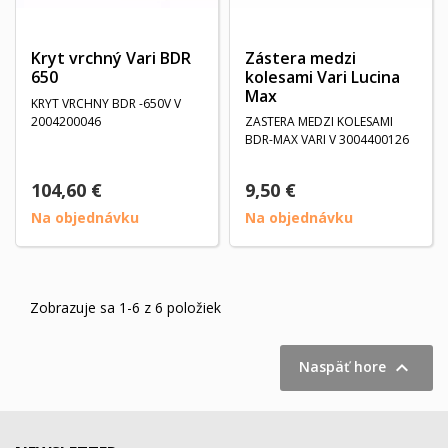
Kryt vrchný Vari BDR
Zástera medzi
650
kolesami Vari Lucina
Max
KRYT VRCHNY BDR -650V V
2004200046
ZASTERA MEDZI KOLESAMI
BDR-MAX VARI V 3004400126
104,60 €
9,50 €
Na objednávku
Na objednávku
Zobrazuje sa 1-6 z 6 položiek

Naspäť hore