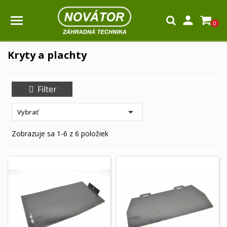

0
Kryty a plachty
Filter

Vybrať
Zobrazuje sa 1-6 z 6 položiek