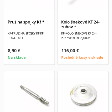
Pružina spojky Kf *
Kolo šnekové KF 24-
zubov *
KF-PRUZINA SPOJKY KF KF
KF-KOLO SNEKOVE KF 24-
RUGO0011
zubove KF KHAJ0006
8,90 €
116,00 €
Na sklade
Posledné kusy v sklade