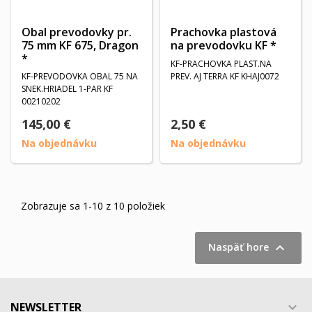
Obal prevodovky pr.
Prachovka plastová
75 mm KF 675, Dragon
na prevodovku KF *
*
KF-PRACHOVKA PLAST.NA
KF-PREVODOVKA OBAL 75 NA
PREV. AJ TERRA KF KHAJ0072
SNEK.HRIADEL 1-PAR KF
00210202
145,00 €
2,50 €
Na objednávku
Na objednávku
Zobrazuje sa 1-10 z 10 položiek

Naspäť hore
NEWSLETTER
