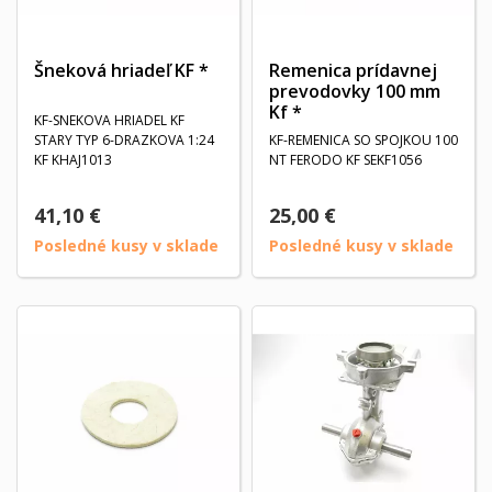
Šneková hriadeľ KF *
Remenica prídavnej
prevodovky 100 mm
Kf *
KF-SNEKOVA HRIADEL KF
STARY TYP 6-DRAZKOVA 1:24
KF-REMENICA SO SPOJKOU 100
KF KHAJ1013
NT FERODO KF SEKF1056
41,10 €
25,00 €
Posledné kusy v sklade
Posledné kusy v sklade