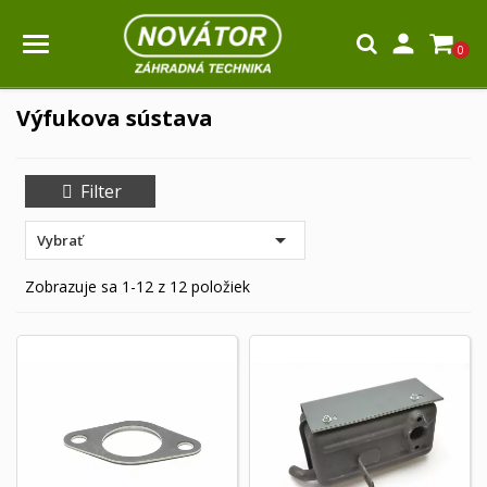

0
Výfukova sústava
Filter

Vybrať
Zobrazuje sa 1-12 z 12 položiek