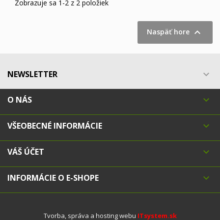
Zobrazuje sa 1-2 z 2 položiek

Naspäť hore
NEWSLETTER

O NÁS

VŠEOBECNÉ INFORMÁCIE

VÁŠ ÚČET

INFORMÁCIE O E-SHOPE

Tvorba, správa a hosting webu
ITsystem.sk