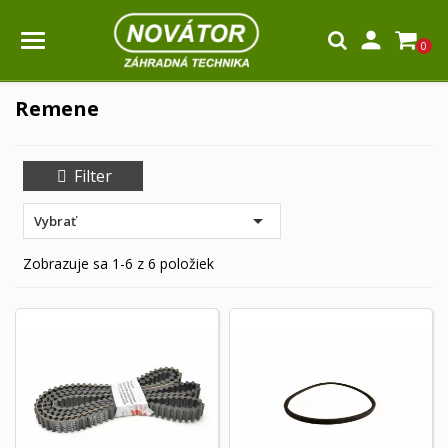

0
Remene
Filter

Vybrať
Zobrazuje sa 1-6 z 6 položiek