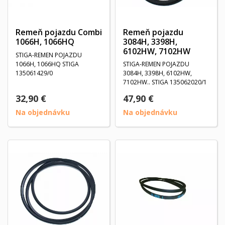
Remeň pojazdu Combi
Remeň pojazdu
1066H, 1066HQ
3084H, 3398H,
6102HW, 7102HW
STIGA-REMEN POJAZDU
1066H, 1066HQ STIGA
STIGA-REMEN POJAZDU
135061429/0
3084H, 3398H, 6102HW,
7102HW.. STIGA 135062020/1
32,90 €
47,90 €
Na objednávku
Na objednávku