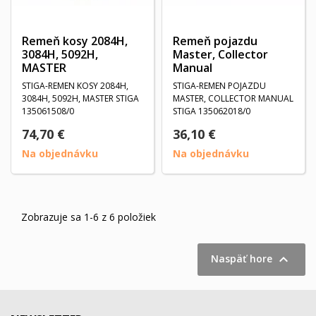
Remeň kosy 2084H,
Remeň pojazdu
3084H, 5092H,
Master, Collector
MASTER
Manual
STIGA-REMEN KOSY 2084H,
STIGA-REMEN POJAZDU
3084H, 5092H, MASTER STIGA
MASTER, COLLECTOR MANUAL
135061508/0
STIGA 135062018/0
74,70 €
36,10 €
Na objednávku
Na objednávku
Zobrazuje sa 1-6 z 6 položiek

Naspäť hore