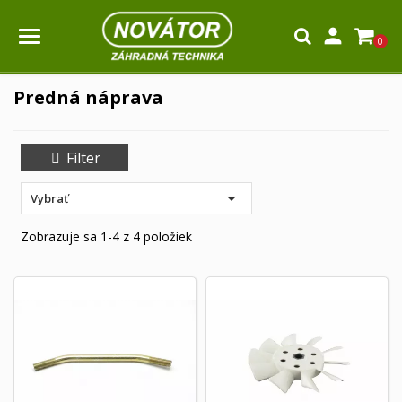

0
Predná náprava
Filter

Vybrať
Zobrazuje sa 1-4 z 4 položiek