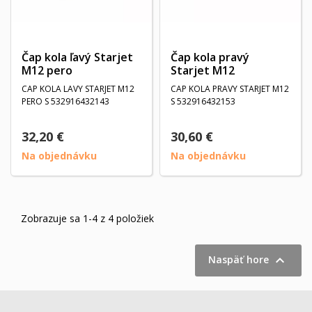
Čap kola ľavý Starjet
Čap kola pravý
M12 pero
Starjet M12
CAP KOLA LAVY STARJET M12
CAP KOLA PRAVY STARJET M12
PERO S 532916432143
S 532916432153
32,20 €
30,60 €
Na objednávku
Na objednávku
Zobrazuje sa 1-4 z 4 položiek

Naspäť hore