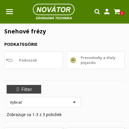

0
Snehové frézy
PODKATEGÓRIE
Prevodovky a diely
Podvozok
pojazdu
Filter

Vybrať
Zobrazuje sa 1-3 z 3 položiek