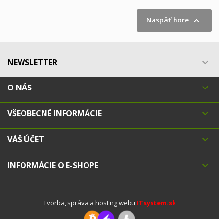

Naspäť hore
NEWSLETTER

O NÁS

VŠEOBECNÉ INFORMÁCIE

VÁŠ ÚČET

INFORMÁCIE O E-SHOPE

Tvorba, správa a hosting webu
ITsystem.sk