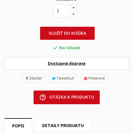
VLOŽIŤ DO KOŠÍKA
Na sklade

Dostupná doprava
Zdieľať
Tweetnuť
Pinterest
help_outline
OTÁZKA K PRODUKTU
DETAILY PRODUKTU
POPIS