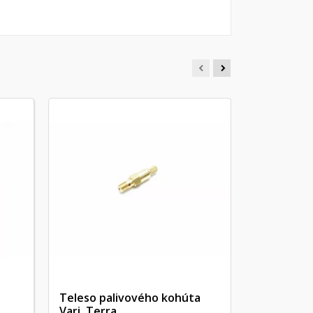
Skrutka k
BR-SKRUTKA 
Teleso palivového kohúta
Vari, Terra