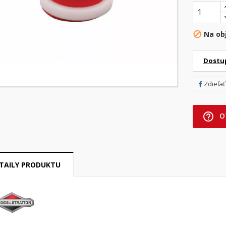
Na ob

Dostu
Zdieľať
help_outline
O
TAILY PRODUKTU