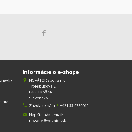
Informácie o e-shope
ednávky
NOVÁTOR spol. s r. o.

Trolejbusová 2
04001 Košice
Slovensko
tenie

Zavolajte nám:
+421 55 6780015
Napište nám email:

novator@novator.sk