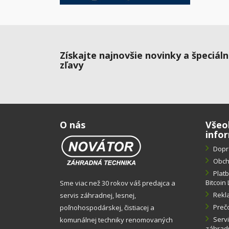
Získajte najnovšie novinky a špeciál
zľavy
O nás
Všeo
info
Dopr
Obch
Plat
Bitcoin 
Sme viac než 30 rokov váš predajca a
Rekl
servis záhradnej, lesnej,
Preč
poľnohospodárskej, čistiacej a
Servi
komunálnej techniky renomovaných
záhradn