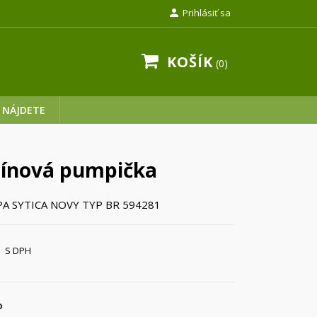

Prihlásiť sa
KOŠÍK
0
 NÁJDETE
ínová pumpička
A SYTICA NOVY TYP BR 594281
S DPH
o