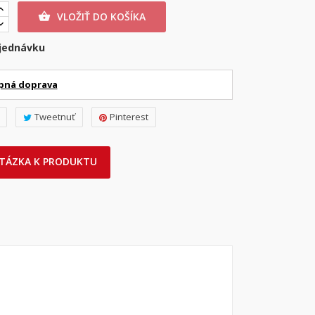
VLOŽIŤ DO KOŠÍKA

jednávku
pná doprava
Tweetnuť
Pinterest
TÁZKA K PRODUKTU