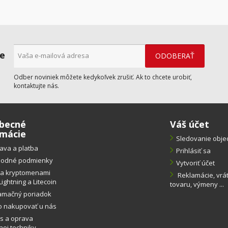
ne
Odber noviniek môžete kedykoľvek zrušiť. Ak to chcete urobiť,
kontaktujte nás.
becné
Váš účet
rmácie
Sledovanie obj
ava a platba
Prihlásiť sa
odné podmienky
Vytvoriť účet
ba kryptomenami
Reklamácie, vrá
Lightning a Litecoin
tovaru, výmeny ...
amačný poriadok
o nakupovať u nás
s a oprava
ej techniky