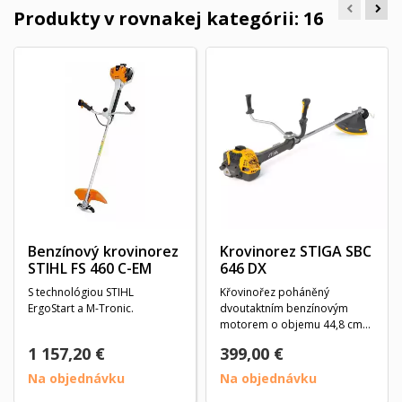
Produkty v rovnakej kategórii: 16
Benzínový krovinorez
Krovinorez STIGA SBC
STIHL FS 460 C-EM
646 DX
S technológiou STIHL
Křovinořez poháněný
ErgoStart a M-Tronic.
dvoutaktním benzínovým
motorem o objemu 44,8 cm3,
se zesíleným uložením,...
1 157,20 €
399,00 €
Na objednávku
Na objednávku