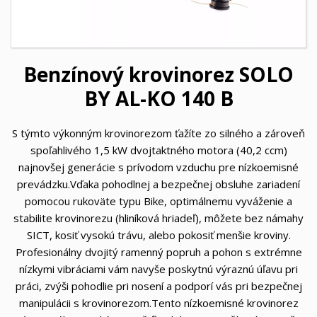
Benzínový krovinorez SOLO
BY AL-KO 140 B
S týmto výkonným krovinorezom ťažíte zo silného a zároveň
spoľahlivého 1,5 kW dvojtaktného motora (40,2 ccm)
najnovšej generácie s prívodom vzduchu pre nízkoemisné
prevádzku.Vďaka pohodlnej a bezpečnej obsluhe zariadení
pomocou rukoväte typu Bike, optimálnemu vyváženie a
stabilite krovinorezu (hliníková hriadeľ), môžete bez námahy
SICT, kosiť vysokú trávu, alebo pokosiť menšie kroviny.
Profesionálny dvojitý ramenný popruh a pohon s extrémne
nízkymi vibráciami vám navyše poskytnú výraznú úľavu pri
práci, zvýši pohodlie pri nosení a podporí vás pri bezpečnej
manipulácii s krovinorezom.Tento nízkoemisné krovinorez