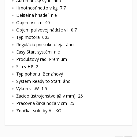
Automatický sýtič áno
Hmotnosť netto v kg 7.7
Deliteľná hriadeľ nie
Objem v ccm 40
Objem palivovej nádrže v l 0.7
Typ motora 003
Regulácia prietoku oleja áno
Easy Start systém nie
Produktový rad Premium
Sila v HP 2
Typ pohonu Benzínový
Systém Ready to Start áno
Výkon v kW 1.5
Žacieo ústrojenstvo (Ø v mm) 26
Pracovná šírka noža v cm 25
Značka solo by AL-KO