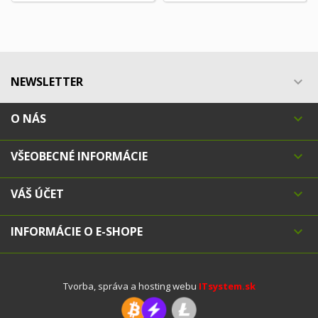
NEWSLETTER

O NÁS

VŠEOBECNÉ INFORMÁCIE

VÁŠ ÚČET

INFORMÁCIE O E-SHOPE

Tvorba, správa a hosting webu
ITsystem.sk