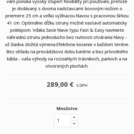
vám ponúka vysoký stupeň flexibility pri používaní, pretože
je dodávaný s dvoma nadstavcami: kovovým nožom o
priemere 25 cm a veľkú vyžínacou hlavou s pracovnou šírkou
41 cm. Optimálne dĺžku struny možné nastaviť automaticky
poklepom. Vďaka žacie hlave typu Fast & Easy naviniete
náhradnú strunu jednoducho bez nutnosti otvárania hlavy -
už žiadna zložitá výmena.Efektívne kosenie v každom teréne.
Bez ohľadu na prevádzkovú dobu batérie a bez prívodného
kábla - vaša výhody na rozsiahlych trávnikoch, parkoch a na
otvorených plochách.
289,00 €
S DPH
Množstvo