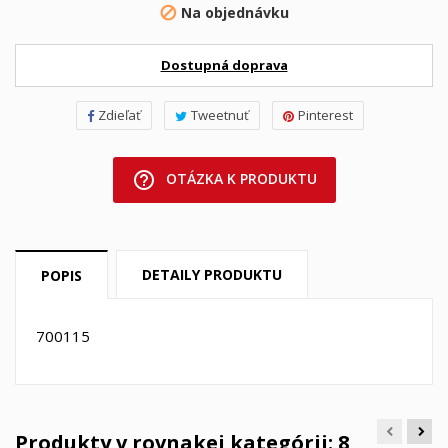
Na objednávku

Dostupná doprava
Zdieľať
Tweetnuť
Pinterest
help_outline
OTÁZKA K PRODUKTU
DETAILY PRODUKTU
POPIS
700115
Produkty v rovnakej kategórii: 8