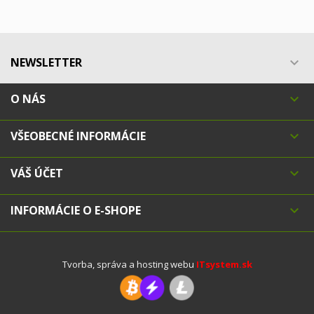
NEWSLETTER

O NÁS

VŠEOBECNÉ INFORMÁCIE

VÁŠ ÚČET

INFORMÁCIE O E-SHOPE

Tvorba, správa a hosting webu
ITsystem.sk