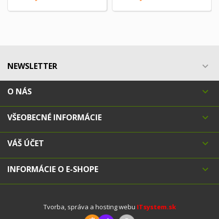
NEWSLETTER

O NÁS

VŠEOBECNÉ INFORMÁCIE

VÁŠ ÚČET

INFORMÁCIE O E-SHOPE

Tvorba, správa a hosting webu
ITsystem.sk