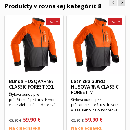
Produkty v rovnakej kategórii: 8
-6,00 €
-6,00 €
Bunda HUSQVARNA
Lesnícka bunda
CLASSIC FOREST XXL
HUSQVARNA CLASSIC
FOREST M
Štýlová bunda pre
príležitostnú prácu s drevom
Štýlová bunda pre
v lese alebo iné outdoorové
príležitostnú prácu s drevom
práce. Je vyrobená z...
v lese alebo iné outdoorové
práce. Je vyrobená z...
59,90 €
59,90 €
65,90 €
65,90 €
Na objednávku
Na objednávku