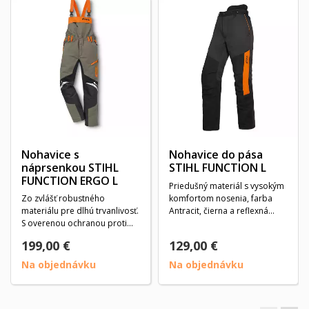
Nohavice s
Nohavice do pása
náprsenkou STIHL
STIHL FUNCTION L
FUNCTION ERGO L
Priedušný materiál s vysokým
Zo zvlášť robustného
komfortom nosenia, farba
materiálu pre dlhú trvanlivosť.
Antracit, čierna a reflexná
S overenou ochranou proti
oranžová....
porezaniu (EN...
199,00 €
129,00 €
Na objednávku
Na objednávku