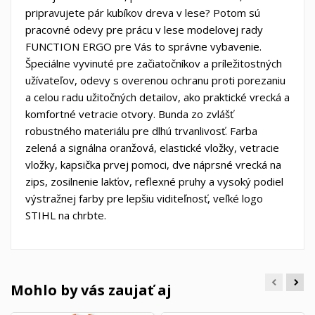
pripravujete pár kubíkov dreva v lese? Potom sú
pracovné odevy pre prácu v lese modelovej rady
FUNCTION ERGO pre Vás to správne vybavenie.
Špeciálne vyvinuté pre začiatočníkov a príležitostných
užívateľov, odevy s overenou ochranu proti porezaniu
a celou radu užitočných detailov, ako praktické vrecká a
komfortné vetracie otvory. Bunda zo zvlášť
robustného materiálu pre dlhú trvanlivosť. Farba
zelená a signálna oranžová, elastické vložky, vetracie
vložky, kapsička prvej pomoci, dve náprsné vrecká na
zips, zosilnenie lakťov, reflexné pruhy a vysoký podiel
výstražnej farby pre lepšiu viditeľnosť, veľké logo
STIHL na chrbte.
Mohlo by vás zaujať aj