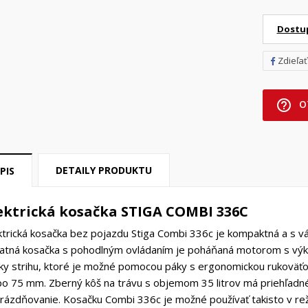
Dostu
Zdieľať
help_outline
O
DETAILY PRODUKTU
PIS
ektrická kosačka STIGA COMBI 336C
ktrická kosačka bez pojazdu Stiga Combi 336c je kompaktná a s váh
atná kosačka s pohodlným ovládaním je poháňaná motorom s vý
ky strihu, ktoré je možné pomocou páky s ergonomickou rukoväť
po 75 mm. Zberný kôš na trávu s objemom 35 litrov má priehľadné
rázdňovanie. Kosačku Combi 336c je možné používať takisto v reži