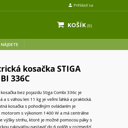

Prihlásiť sa
KOŠÍK
0
 NÁJDETE
trická kosačka STIGA
BI 336C
á kosačka bez pojazdu Stiga Combi 336c je
 a s váhou len 11 kg je veľmi ľahká a praktická.
tná kosačka s pohodlným ovládaním je
 motorom s výkonom 1400 W a má centrálne
e výšky strihu, ktoré je možné pomocou páky s
kou rukoväťou nastaviť do 6 polôh v rozmedzí