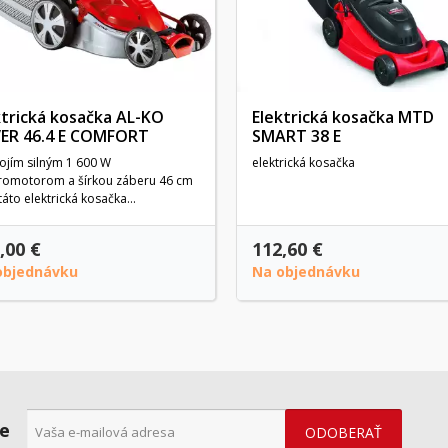
ktrická kosačka AL-KO
Elektrická kosačka MTD
VER 46.4 E COMFORT
SMART 38 E
ojím silným 1 600 W
elektrická kosačka
tromotorom a šírkou záberu 46 cm
áto elektrická kosačka...
,00 €
112,60 €
objednávku
Na objednávku
ne