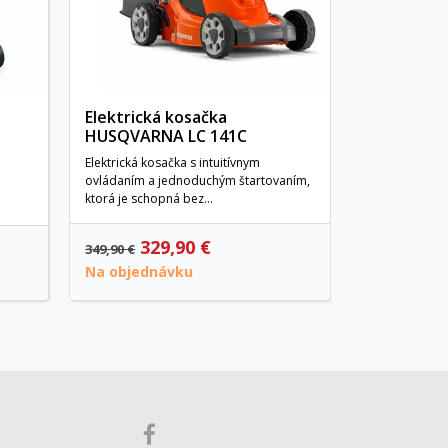
Elektrická kosačka
HUSQVARNA LC 141C
Elektrická kosačka s intuitívnym
ovládaním a jednoduchým štartovaním,
ktorá je schopná bez...
329,90 €
219,00 €
349,90 €
Na objednávku
Na objedn