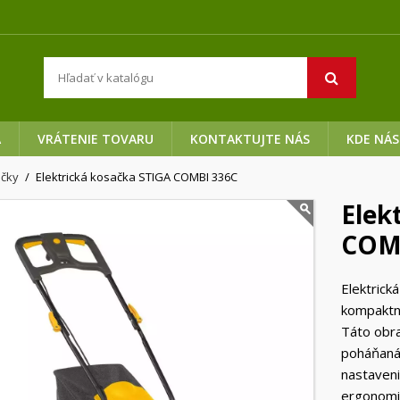
A
VRÁTENIE TOVARU
KONTAKTUJTE NÁS
KDE NÁS
ačky
Elektrická kosačka STIGA COMBI 336C
Elek
COM
Elektrick
kompaktná
Táto obra
poháňaná
nastaveni
ergonomic