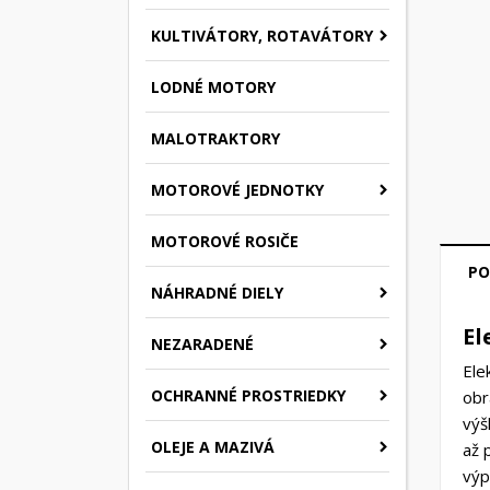
KULTIVÁTORY, ROTAVÁTORY
LODNÉ MOTORY
MALOTRAKTORY
MOTOROVÉ JEDNOTKY
MOTOROVÉ ROSIČE
PO
NÁHRADNÉ DIELY
El
NEZARADENÉ
Ele
OCHRANNÉ PROSTRIEDKY
obr
výš
OLEJE A MAZIVÁ
až 
výp