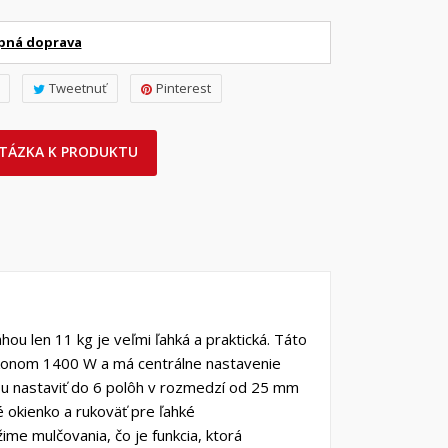
pná doprava
Tweetnuť
Pinterest
TÁZKA K PRODUKTU
ou len 11 kg je veľmi ľahká a praktická. Táto
konom 1400 W a má centrálne nastavenie
ou nastaviť do 6 polôh v rozmedzí od 25 mm
 okienko a rukoväť pre ľahké
me mulčovania, čo je funkcia, ktorá