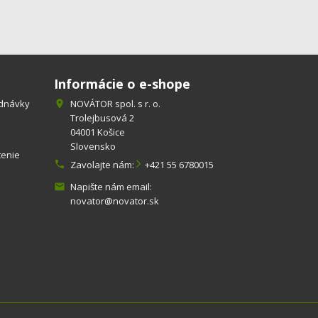
Informácie o e-shope
ednávky
NOVÁTOR spol. s r. o.

Trolejbusová 2
04001 Košice
Slovensko
tenie

Zavolajte nám:
+421 55 6780015
Napište nám email:

novator@novator.sk