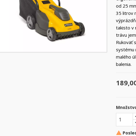
od 25 mm
35 litrov
výprázdň
takisto v
trávu jem
Rukoväť 
systému r
malého úl
balenia.
189,0
Množstv
Posle
