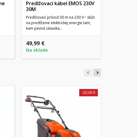
ne
Predlžovací kábel EMOS 230V
30M
Predlžovací prívod 30 m na 230 V~ slúži
na predĺženie elektrickej energie tam,
kam pevná zásuvka...
49,99 €
Na sklade
-20,00 €
Elektrická
COMBI 34
Táto kompaktn
pojazdu má 40
okienkom pre.