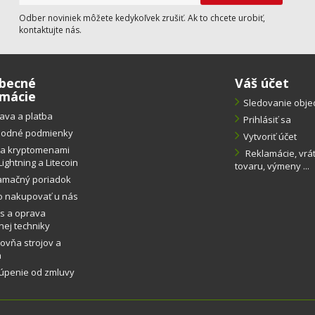
Odber noviniek môžete kedykoľvek zrušiť. Ak to chcete urobiť,
kontaktujte nás.
becné
Váš účet
rmácie
Sledovanie obj
ava a platba
Prihlásiť sa
odné podmienky
Vytvoriť účet
ba kryptomenami
Reklamácie, vrá
Lightning a Litecoin
tovaru, výmeny ...
amačný poriadok
o nakupovať u nás
s a oprava
ej techniky
ovňa strojov a
a
úpenie od zmluvy