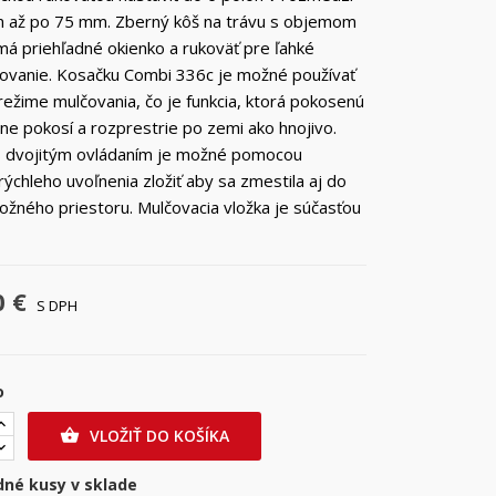
 až po 75 mm. Zberný kôš na trávu s objemom
 má priehľadné okienko a rukoväť pre ľahké
ovanie. Kosačku Combi 336c je možné používať
 režime mulčovania, čo je funkcia, ktorá pokosenú
ne pokosí a rozprestrie po zemi ako hnojivo.
s dvojitým ovládaním je možné pomocou
ýchleho uvoľnenia zložiť aby sa zmestila aj do
ožného priestoru. Mulčovacia vložka je súčasťou
0 €
S DPH
o
VLOŽIŤ DO KOŠÍKA

dné kusy v sklade