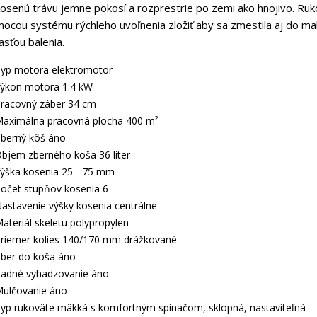
osenú trávu jemne pokosí a rozprestrie po zemi ako hnojivo. Ruk
ocou systému rýchleho uvoľnenia zložiť aby sa zmestila aj do mal
asťou balenia.
yp motora elektromotor
ýkon motora 1.4 kW
racovný záber 34 cm
aximálna pracovná plocha 400 m²
berný kôš áno
bjem zberného koša 36 liter
ýška kosenia 25 - 75 mm
očet stupňov kosenia 6
astavenie výšky kosenia centrálne
ateriál skeletu polypropylen
riemer kolies 140/170 mm drážkované
ber do koša áno
adné vyhadzovanie áno
ulčovanie áno
yp rukoväte mäkká s komfortným spínačom, sklopná, nastaviteľná