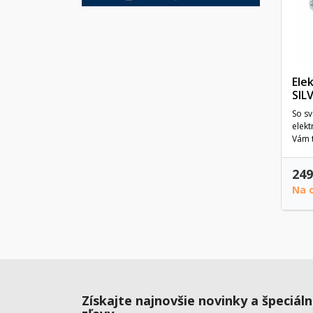
Ele
SIL
So sv
elek
Vám t
249
Na 
Získajte najnovšie novinky a špeciál