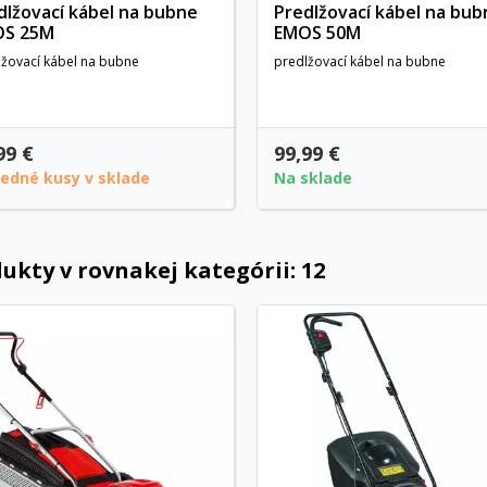
dlžovací kábel na bubne
Predlžovací kábel na bub
S 25M
EMOS 50M
lžovací kábel na bubne
predlžovací kábel na bubne
99 €
99,99 €
ledné kusy v sklade
Na sklade
ukty v rovnakej kategórii: 12