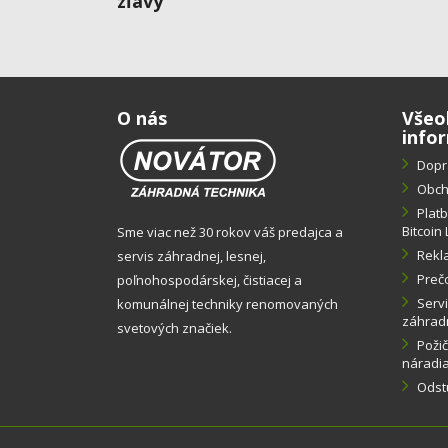
zľavy
O nás
Všeo
info
Dopr
Obch
Plat
Bitcoin 
Sme viac než 30 rokov váš predajca a
Rekl
servis záhradnej, lesnej,
Preč
poľnohospodárskej, čistiacej a
Servi
komunálnej techniky renomovaných
záhradn
svetových značiek.
Požič
náradi
Odst