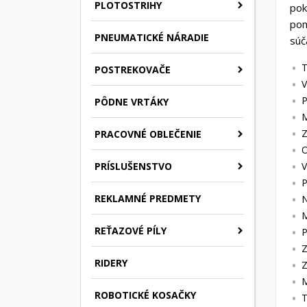
PLOTOSTRIHY
pok
pom
PNEUMATICKÉ NÁRADIE
súč
T
POSTREKOVAČE
V
P
PÔDNE VRTÁKY
M
Z
PRACOVNÉ OBLEČENIE
O
PRÍSLUŠENSTVO
V
P
REKLAMNÉ PREDMETY
N
M
REŤAZOVÉ PÍLY
P
Z
RIDERY
Z
M
ROBOTICKÉ KOSAČKY
T