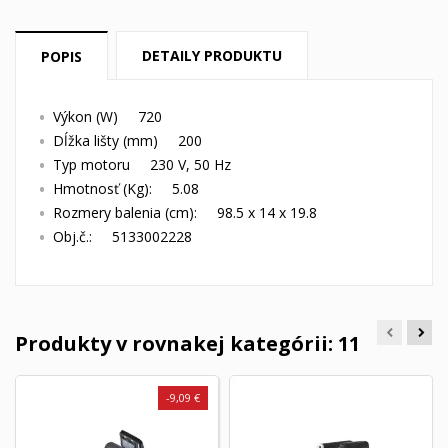
DETAILY PRODUKTU
POPIS
Výkon (W) 720
Dĺžka lišty (mm) 200
Typ motoru 230 V, 50 Hz
Hmotnosť (Kg): 5.08
Rozmery balenia (cm): 98.5 x 14 x 19.8
Obj.č.: 5133002228
Produkty v rovnakej kategórii: 11
-9,09 €