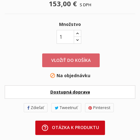
153,00 €
S DPH
Množstvo
VLOŽIŤ DO KOŠÍKA
Na objednávku

Dostupná doprava
Zdieľať
Tweetnuť
Pinterest
help_outline
OTÁZKA K PRODUKTU