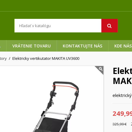
A
VRÁTENIE TOVARU
KONTAKTUJTE NÁS
KDE NÁS
átory
Elektricky vertikutator MAKITA UV3600
Elek
MAK
elektrick
249,9
325,99 €