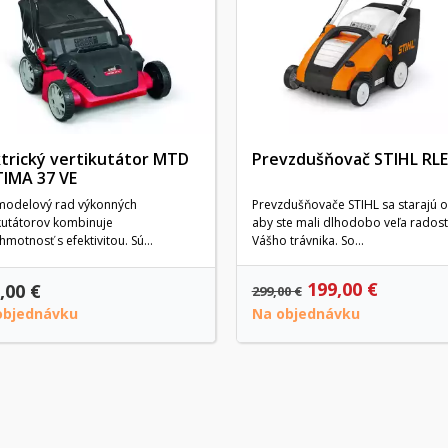
ktrický vertikutátor MTD
Prevzdušňovač STIHL RLE
IMA 37 VE
modelový rad výkonných
Prevzdušňovače STIHL sa starajú o
kutátorov kombinuje
aby ste mali dlhodobo veľa radost
hmotnosť s efektivitou. Sú
Vášho trávnika. So...
nym...
199,00 €
,00 €
299,00 €
objednávku
Na objednávku