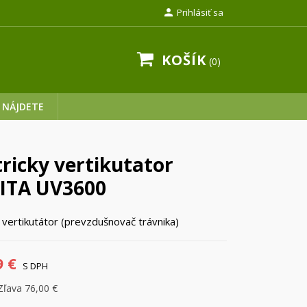

Prihlásiť sa
KOŠÍK
0
 NÁJDETE
tricky vertikutator
ITA UV3600
ý vertikutátor (prevzdušnovač trávnika)
9 €
S DPH
Zľava 76,00 €