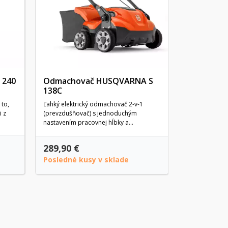
S elektrickým
Combi Care 3
Vašej domácej
 240
Odmachovač HUSQVARNA S
138C
 to,
Ľahký elektrický odmachovač 2-v-1
i z
(prevzdušňovač) s jednoduchým
nastavením pracovnej hĺbky a...
289,90 €
149,00 €
Posledné kusy v sklade
Na objedn