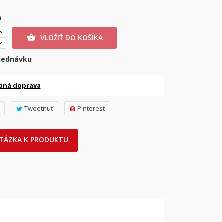
o
VLOŽIŤ DO KOŠÍKA

jednávku
pná doprava
Tweetnuť
Pinterest
TÁZKA K PRODUKTU