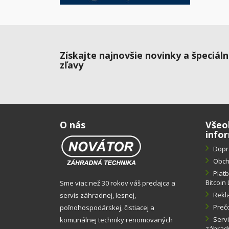
Získajte najnovšie novinky a špeciál
zľavy
O nás
Všeo
info
Dopr
Obch
Plat
Bitcoin 
Sme viac než 30 rokov váš predajca a
Rekl
servis záhradnej, lesnej,
Preč
poľnohospodárskej, čistiacej a
Servi
komunálnej techniky renomovaných
záhradn