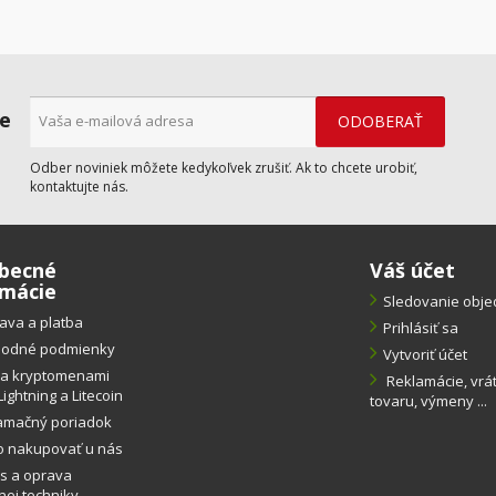
ne
Odber noviniek môžete kedykoľvek zrušiť. Ak to chcete urobiť,
kontaktujte nás.
becné
Váš účet
rmácie
Sledovanie obj
ava a platba
Prihlásiť sa
odné podmienky
Vytvoriť účet
ba kryptomenami
Reklamácie, vrá
Lightning a Litecoin
tovaru, výmeny ...
amačný poriadok
o nakupovať u nás
s a oprava
ej techniky