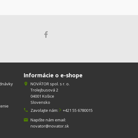
Informácie o e-shope
ednávky
NOVÁTOR spol. s r. o.

Trolejbusová 2
04001 Košice
Slovensko
tenie

Zavolajte nám:
+421 55 6780015
Napište nám email:

novator@novator.sk