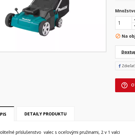
Množstv
Na ob

Dostu
Zdieľať
help_outline
O
DETAILY PRODUKTU
PIS
oliteľné príslušenstvo valec s oceľovými pružinami, 2 v 1 valci