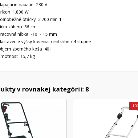
apájacie napätie 230 V
ríkon 1.800 W
oľnobežné otáčky 3.700 min-1
írka záberu 36 cm
racovná hĺbka -10 ~ +5 mm
astavenie výšky kosenia centrálne / 4 stupne
bjem zberného koša 40 l
motnosť 15,7 kg
ukty v rovnakej kategórii: 8
-10