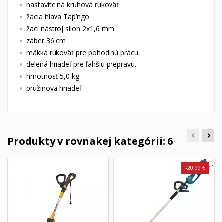
nastavitelná kruhová rukoväť
žacia hlava Tap’ngo
žací nástroj silon 2x1,6 mm
záber 36 cm
mäkká rukoväť pre pohodlnú prácu
delená hriadeľ pre ľahšiu prepravu.
hmotnosť 5,0 kg
pružinová hriadeľ
Produkty v rovnakej kategórii: 6
-20,99 €