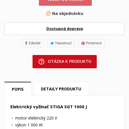
Na objednávku

Dostupná doprava
Zdieľať
Tweetnuť
Pinterest
help_outline
OTÁZKA K PRODUKTU
DETAILY PRODUKTU
POPIS
Elektrický vyžínač STIGA SGT 1000 J
motor elektrický 220 V
výkon 1 000 W