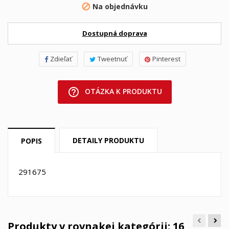
Na objednávku

Dostupná doprava
Zdieľať
Tweetnuť
Pinterest
help_outline
OTÁZKA K PRODUKTU
DETAILY PRODUKTU
POPIS
291675
Produkty v rovnakej kategórii: 16