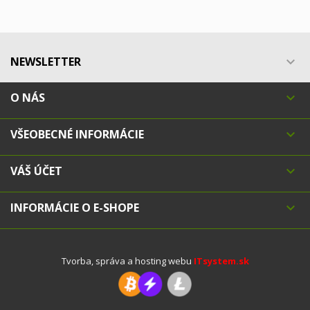
NEWSLETTER

O NÁS

VŠEOBECNÉ INFORMÁCIE

VÁŠ ÚČET

INFORMÁCIE O E-SHOPE

Tvorba, správa a hosting webu
ITsystem.sk