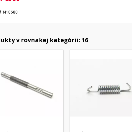
d
N18680
ukty v rovnakej kategórii: 16