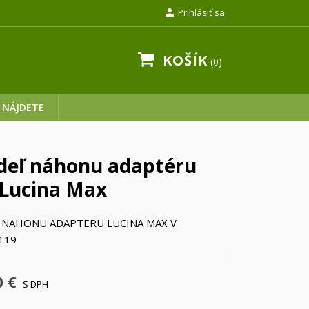

Prihlásiť sa
KOŠÍK
0
 NÁJDETE
deľ náhonu adaptéru
 Lucina Max
 NAHONU ADAPTERU LUCINA MAX V
119
0 €
S DPH