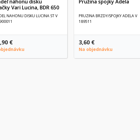
adeľ náhonu disku
Pružina spojky Adela
ačky Vari Lucina, BDR 650
DEL NAHONU DISKU LUCINA ST V
PRUZINA BRZDY/SPOJKY ADELA V
900011
189511
,90 €
3,60 €
objednávku
Na objednávku