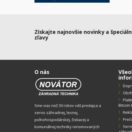
Získajte najnovšie novinky a špeciál
zľavy
O nás
Všeo
info
Dopr
Obch
Plat
Bitcoin 
Sme viac než 30 rokov váš predajca a
Rekl
servis záhradnej, lesnej,
Preč
poľnohospodárskej, čistiacej a
Servi
komunálnej techniky renomovaných
záhradn