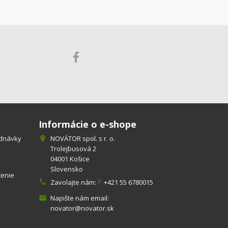
Informácie o e-shope
ednávky
NOVÁTOR spol. s r. o.

Trolejbusová 2
04001 Košice
Slovensko
tenie

Zavolajte nám:
+421 55 6780015
Napište nám email:

novator@novator.sk