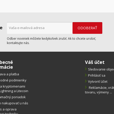
ne
Odber noviniek môžete kedykoľvek zrušiť. Ak to chcete urobiť,
kontaktujte nás.
becné
Váš účet
rmácie
Sledovanie obj
ava a platba
Prihlásiť sa
odné podmienky
Vytvoriť účet
ba kryptomenami
Reklamácie, vrá
Lightning a Litecoin
tovaru, výmeny ...
amačný poriadok
o nakupovať u nás
s a oprava
ej techniky