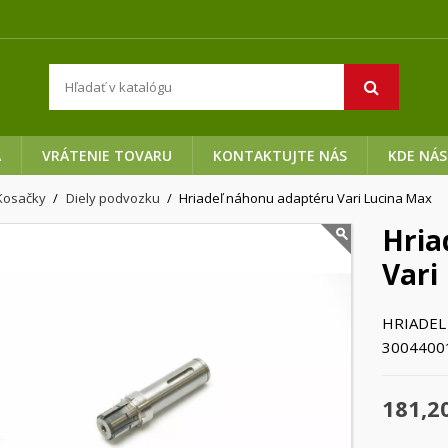
A
VRÁTENIE TOVARU
KONTAKTUJTE NÁS
KDE NÁS
Kosačky
Diely podvozku
Hriadeľ náhonu adaptéru Vari Lucina Max
Hria
Vari
HRIADEL
3004400
181,2