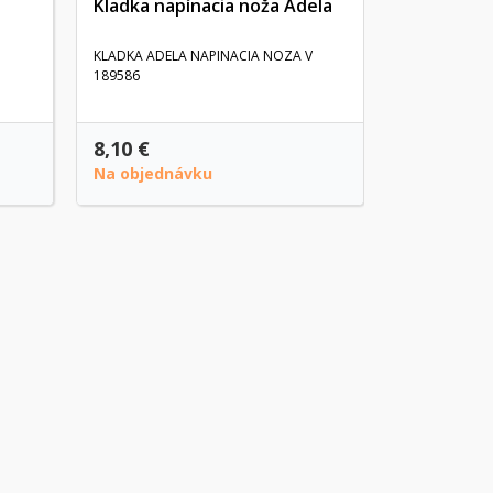
Kladka napínacia noža Adela
KLADKA ADELA NAPINACIA NOZA V
189586
8,10 €
36,70 €
Na objednávku
Na objedn