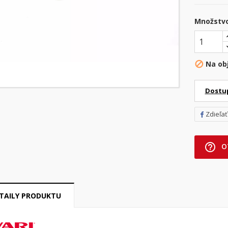
Množstv
Na ob

Dostu
Zdieľať
help_outline
O
TAILY PRODUKTU