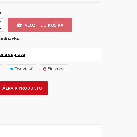
o
VLOŽIŤ DO KOŠÍKA

jednávku
pná doprava
Tweetnuť
Pinterest
TÁZKA K PRODUKTU