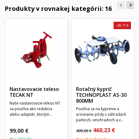
Produkty v rovnakej kategórii: 16
-38,77 €
Nastavovacie teleso
Rotačný kyprič
TECAK NT
TECHNOPLAST AS-30
800MM
Naše nastavovacie teleso NT
sa používa ako redukcia
Používa sa na kyprenie a
alebo adaptér, ktorým
urovnanie pôdy v záhradách
dokážete presne...
parkoch, vinohradoch a v
skleníkoch. Určený...
460,23 €
99,00 €
499,00 €