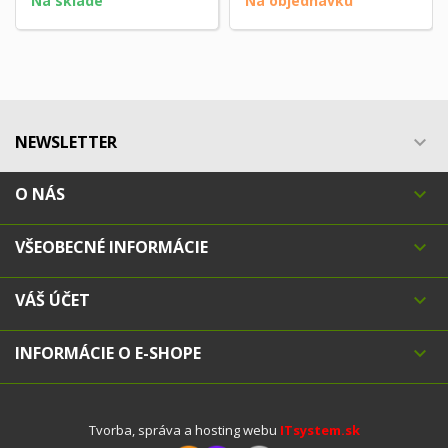
Na sklade
Na objednávku
NEWSLETTER

O NÁS

VŠEOBECNÉ INFORMÁCIE

VÁŠ ÚČET

INFORMÁCIE O E-SHOPE

Tvorba, správa a hosting webu
ITsystem.sk