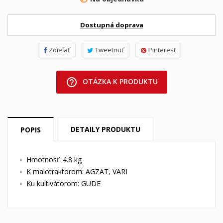
Dostupná doprava
Zdieľať
Tweetnuť
Pinterest
help_outline
OTÁZKA K PRODUKTU
DETAILY PRODUKTU
POPIS
Hmotnosť: 4.8 kg
K malotraktorom: AGZAT, VARI
Ku kultivátorom: GUDE