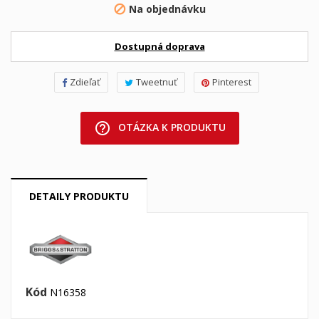
Na objednávku

Dostupná doprava
Zdieľať
Tweetnuť
Pinterest
help_outline
OTÁZKA K PRODUKTU
DETAILY PRODUKTU
Kód
N16358