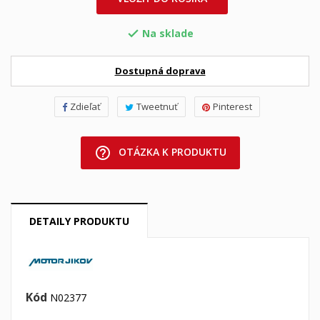
Na sklade

Dostupná doprava
Zdieľať
Tweetnuť
Pinterest
help_outline
OTÁZKA K PRODUKTU
DETAILY PRODUKTU
Kód
N02377