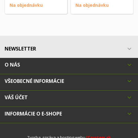
Na objednávku
Na objednávku
NEWSLETTER

O NÁS

VŠEOBECNÉ INFORMÁCIE

VÁŠ ÚČET

INFORMÁCIE O E-SHOPE

Tvorba, správa a hosting webu
ITsystem.sk