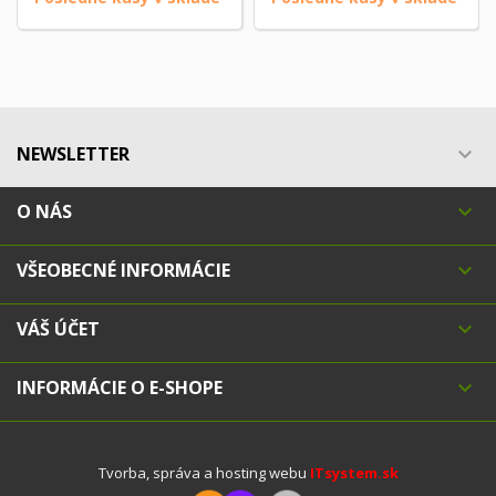
NEWSLETTER

O NÁS

VŠEOBECNÉ INFORMÁCIE

VÁŠ ÚČET

INFORMÁCIE O E-SHOPE

Tvorba, správa a hosting webu
ITsystem.sk