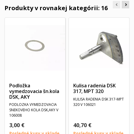
Produkty v rovnakej kategórii: 16
Podložka
Kulisa radenia DSK
vymedzovacia šn.kola
317, MPT 320
DSK, AKY
KULISA RADENIA DSK 317-MPT
PODLOZKA VYMEDZOVACIA
320 V 106021
SNEKOVEHO KOLA DSK,AKY V
106008
3,00 €
40,70 €
Posledné kusy v sklade
Posledné kusy v sklade