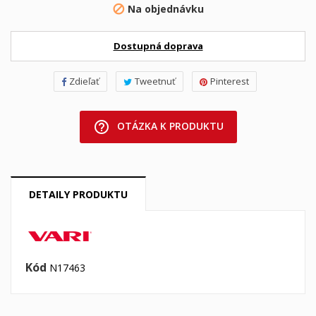
Na objednávku

Dostupná doprava
Zdieľať
Tweetnuť
Pinterest
help_outline
OTÁZKA K PRODUKTU
DETAILY PRODUKTU
Kód
N17463