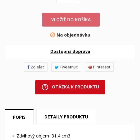
VLOŽIŤ DO KOŠÍKA
Na objednávku

Dostupná doprava
Zdieľať
Tweetnuť
Pinterest
help_outline
OTÁZKA K PRODUKTU
DETAILY PRODUKTU
POPIS
Zdvihový objem 31,4 cm3