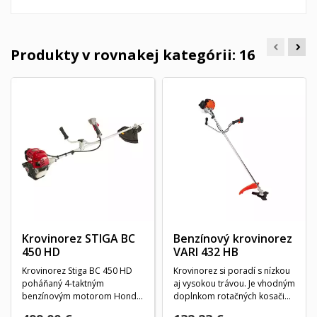
Produkty v rovnakej kategórii: 16
Krovinorez STIGA BC
Benzínový krovinorez
450 HD
VARI 432 HB
Krovinorez Stiga BC 450 HD
Krovinorez si poradí s nízkou
poháňaný 4-taktným
aj vysokou trávou. Je vhodným
benzínovým motorom Honda
doplnkom rotačných kosačiek
s objemom 47,9 cm3, ktorý...
v...