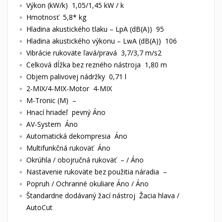
Výkon (kW/k) 1,05/1,45 kW / k
Hmotnosť 5,8* kg
Hladina akustického tlaku – LpA (dB(A)) 95
Hladina akustického výkonu – LwA (dB(A)) 106
Vibrácie rukoväte ľavá/pravá 3,7/3,7 m/s2
Celková dĺžka bez rezného nástroja 1,80 m
Objem palivovej nádržky 0,71 l
2-MIX/4-MIX-Motor 4-MIX
M-Tronic (M) –
Hnací hriadeľ pevný Áno
AV-System Áno
Automatická dekompresia Áno
Multifunkčná rukoväť Áno
Okrúhla / obojručná rukoväť – / Áno
Nastavenie rukoväte bez použitia náradia –
Popruh / Ochranné okuliare Áno / Áno
Štandardne dodávaný žací nástroj Žacia hlava /
AutoCut