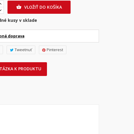
VLOŽIŤ DO KOŠÍKA

dné kusy v sklade
pná doprava
Tweetnuť
Pinterest
TÁZKA K PRODUKTU