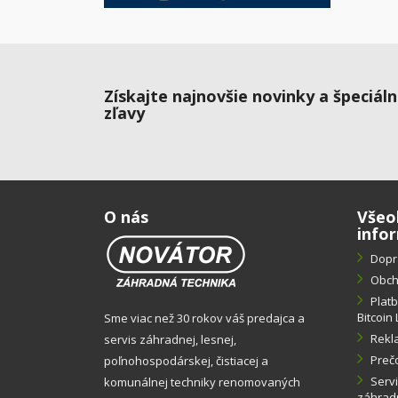
Získajte najnovšie novinky a špeciál
zľavy
O nás
Všeo
info
Dopr
Obch
Plat
Bitcoin 
Sme viac než 30 rokov váš predajca a
Rekl
servis záhradnej, lesnej,
Preč
poľnohospodárskej, čistiacej a
Servi
komunálnej techniky renomovaných
záhradn