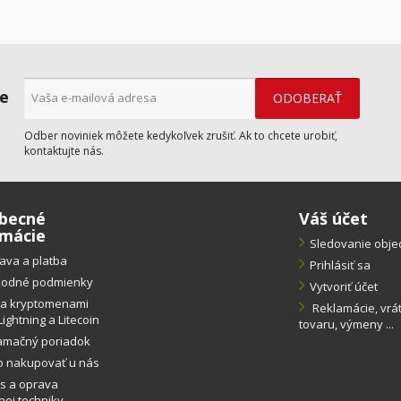
ne
Odber noviniek môžete kedykoľvek zrušiť. Ak to chcete urobiť,
kontaktujte nás.
becné
Váš účet
rmácie
Sledovanie obj
ava a platba
Prihlásiť sa
odné podmienky
Vytvoriť účet
ba kryptomenami
Reklamácie, vrá
Lightning a Litecoin
tovaru, výmeny ...
amačný poriadok
o nakupovať u nás
s a oprava
ej techniky