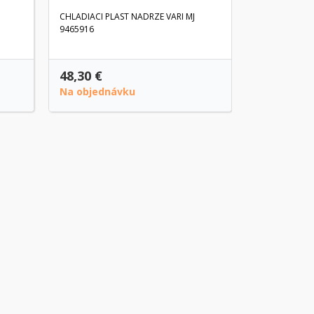
CHLADIACI PLAST NADRZE VARI MJ
9465916
48,30 €
11,20 €
Na objednávku
Posledné k