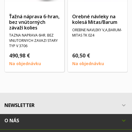
Ťažná náprava 6-hran,
Orebné návleky na
bez vnútorných
kolesá Mitas/Barum
závaží kolies
OREBNE NAVLEKY V,A,BARUM-
TAZNA NAPRAVA 6HR. BEZ
MITAS TK 024
VNUTORNYCH ZAVAZI STARY
TYP V 3706
490,98 €
60,50 €
Na objednávku
Na objednávku
NEWSLETTER

O NÁS
