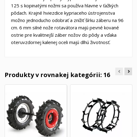
125 s kopinatými nožmi sa používa hlavne v ťažkých
pôdach. Krajné hviezdice kypriaceho ústrojenstva
možno jednoducho odobrať a znížiť šírku záberu na 96
cm. 6 mm silné nože rotavátora majú pevné kované
ostrie pre kvalitnejší záber nožov do pôdy a vďaka
oteruvzdornej kalenej oceli majú dlhú životnosť.
Produkty v rovnakej kategórii: 16