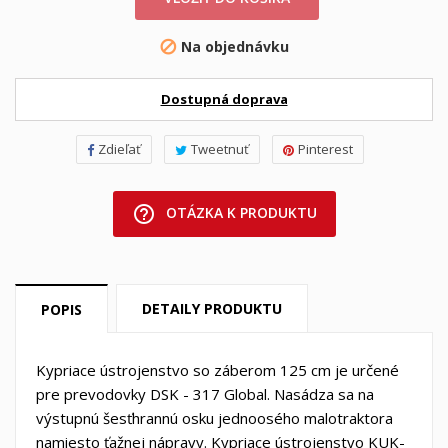
Na objednávku

Dostupná doprava
Zdieľať
Tweetnuť
Pinterest
help_outline
OTÁZKA K PRODUKTU
DETAILY PRODUKTU
POPIS
Kypriace ústrojenstvo so záberom 125 cm je určené
pre prevodovky DSK - 317 Global. Nasádza sa na
výstupnú šesťhrannú osku jednoosého malotraktora
namiesto ťažnej nápravy. Kypriace ústrojenstvo KUK-