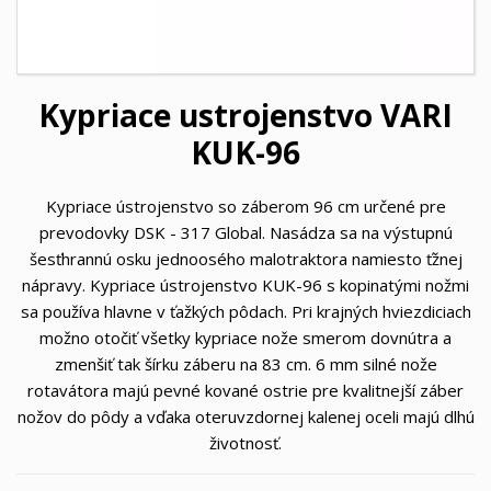
Kypriace ustrojenstvo VARI
KUK-96
Kypriace ústrojenstvo so záberom 96 cm určené pre
prevodovky DSK - 317 Global. Nasádza sa na výstupnú
šesťhrannú osku jednoosého malotraktora namiesto ťžnej
nápravy. Kypriace ústrojenstvo KUK-96 s kopinatými nožmi
sa používa hlavne v ťažkých pôdach. Pri krajných hviezdiciach
možno otočiť všetky kypriace nože smerom dovnútra a
zmenšiť tak šírku záberu na 83 cm. 6 mm silné nože
rotavátora majú pevné kované ostrie pre kvalitnejší záber
nožov do pôdy a vďaka oteruvzdornej kalenej oceli majú dlhú
životnosť.