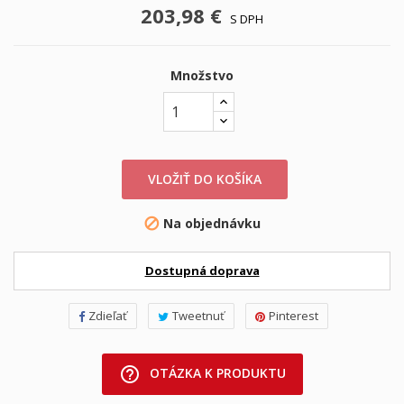
203,98 €
S DPH
Množstvo
VLOŽIŤ DO KOŠÍKA
Na objednávku

Dostupná doprava
Zdieľať
Tweetnuť
Pinterest
help_outline
OTÁZKA K PRODUKTU