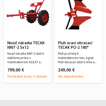
Nosič náradia TECAK
Pluh orací obracací
NNT-2 5x12
TECAK PO-2 180°
Nosič náradia NNT-2 slúži k
Pluh je určený k
uľahčeniu práce s
malotraktorom Vari, Agzat.
malotraktorom AGZAT a
Pluh obracací slúži k orbe a
príslušenstvom pri obrábaní...
podmetaniu. Na konci...
799,00 €
249,00 €
Posledné kusy v sklade
Na objednávku