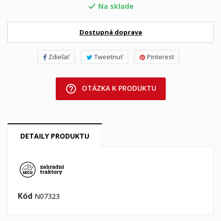
Na sklade

Dostupná doprava
Zdieľať
Tweetnuť
Pinterest
help_outline
OTÁZKA K PRODUKTU
DETAILY PRODUKTU
Kód
N07323