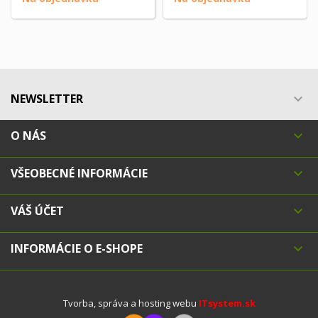
NEWSLETTER

O NÁS

VŠEOBECNÉ INFORMÁCIE

VÁŠ ÚČET

INFORMÁCIE O E-SHOPE

Tvorba, správa a hosting webu
ITsystem.sk