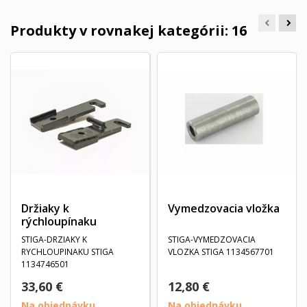
Produkty v rovnakej kategórii: 16
Držiaky k
Vymedzovacia vložka
rýchloupínaku
STIGA-DRZIAKY K
STIGA-VYMEDZOVACIA
RYCHLOUPINAKU STIGA
VLOZKA STIGA 1134567701
1134746501
33,60 €
12,80 €
Na objednávku
Na objednávku