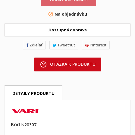
Na objednávku

Dostupná doprava
Zdieľať
Tweetnuť
Pinterest
help_outline
OTÁZKA K PRODUKTU
DETAILY PRODUKTU
Kód
N20307