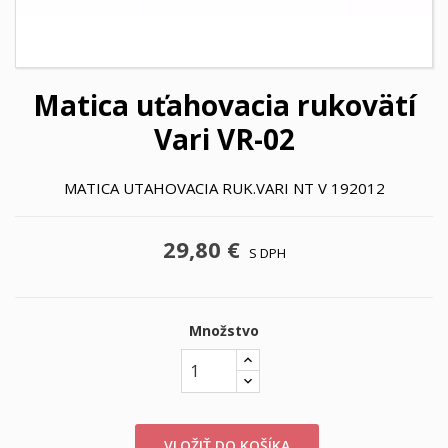
Matica uťahovacia rukovätí
Vari VR-02
MATICA UTAHOVACIA RUK.VARI NT V 192012
29,80 €
S DPH
Množstvo
VLOŽIŤ DO KOŠÍKA