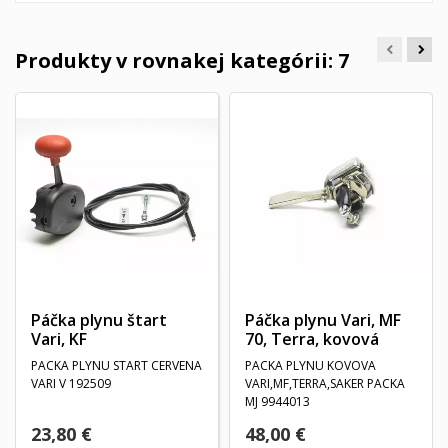
Produkty v rovnakej kategórii: 7
Páčka plynu štart
Páčka plynu Vari, MF
Vari, KF
70, Terra, kovová
PACKA PLYNU START CERVENA
PACKA PLYNU KOVOVA
VARI V 192509
VARI,MF,TERRA,SAKER PACKA
MJ 9944013
23,80 €
48,00 €