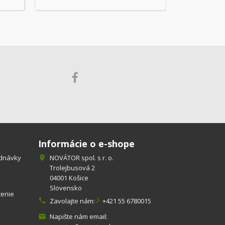
Informácie o e-shope
ednávky
NOVÁTOR spol. s r. o.

Trolejbusová 2
04001 Košice
Slovensko
tenie

Zavolajte nám:
+421 55 6780015
Napište nám email:
