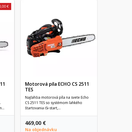
0,00 €
Benzínová
130
Ak hľadáte reť
mohli zvládnu
a na záhrade,..
311
Motorová píla ECHO CS 2511
TES
Najľahšia motorová píla na svete Echo
.
CS 2511 TES so systémom ľahkého
...
štartovania iSi-start,...
469,00 €
292,90 €
Na objednávku
Posledné k