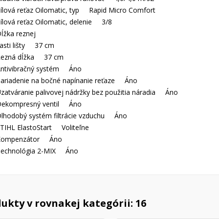
ílová reťaz Oilomatic, typ Rapid Micro Comfort
ílová reťaz Oilomatic, delenie 3/8
ĺžka reznej
asti lišty 37 cm
Rezná dĺžka 37 cm
ntivibračný systém Áno
ariadenie na bočné napínanie reťaze Áno
zatváranie palivovej nádržky bez použitia náradia Áno
ekompresný ventil Áno
lhodobý systém filtrácie vzduchu Áno
TIHL ElastoStart Voliteľne
Kompenzátor Áno
echnológia 2-MIX Áno
ukty v rovnakej kategórii: 16