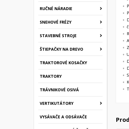
P
RUČNÉ NÁRADIE
P
D
SNEHOVÉ FRÉZY
č
STAVEBNÉ STROJE
A
Z
ŠTIEPAČKY NA DREVO
U
D
TRAKTOROVÉ KOSAČKY
D
S
TRAKTORY
T
TRÁVNIKOVÉ OSIVÁ
VERTIKUTÁTORY
VYSÁVAČE A ODSÁVAČE
Prod