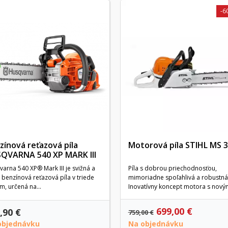
-6
zínová reťazová píla
Motorová píla STIHL MS 
QVARNA 540 XP MARK III
arna 540 XP® Mark III je svižná a
Píla s dobrou priechodnosťou,
 benzínová reťazová píla v triede
mimoriadne spoľahlivá a robustná
m, určená na...
Inovatívny koncept motora s novým
699,00 €
,90 €
759,00 €
objednávku
Na objednávku