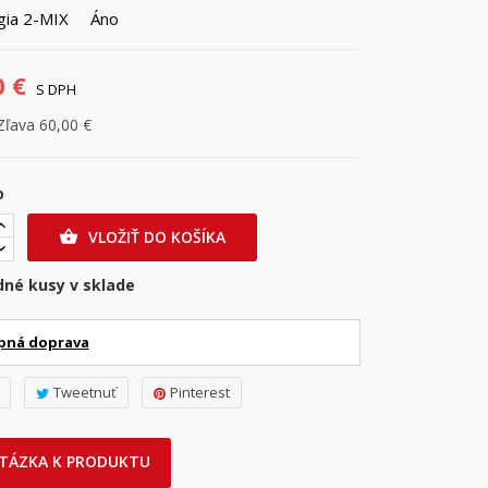
ógia 2-MIX Áno
0 €
S DPH
Zľava 60,00 €
o
VLOŽIŤ DO KOŠÍKA

dné kusy v sklade
pná doprava
Tweetnuť
Pinterest
TÁZKA K PRODUKTU