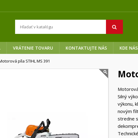
A
VRÁTENIE TOVARU
KONTAKTUJTE NÁS
KDE NÁS
Motorová píla STIHL MS 391
Moto
Motorová
Silný výk
výkonu, k
novým fil
stredne s
dekompre
Technické