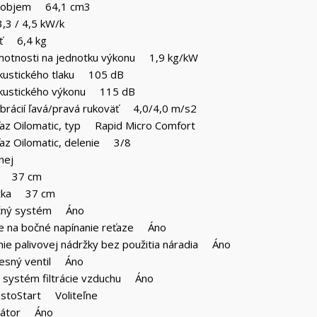
ý objem 64,1 cm3
3 / 4,5 kW/k
ť 6,4 kg
otnosti na jednotku výkonu 1,9 kg/kW
akustického tlaku 105 dB
akustického výkonu 115 dB
ibrácií ľavá/pravá rukoväť 4,0/4,0 m/s2
ťaz Oilomatic, typ Rapid Micro Comfort
ťaz Oilomatic, delenie 3/8
nej
ty 37 cm
ĺžka 37 cm
ačný systém Áno
ie na bočné napínanie reťaze Áno
ie palivovej nádržky bez použitia náradia Áno
esný ventil Áno
 systém filtrácie vzduchu Áno
astoStart Voliteľne
átor Áno