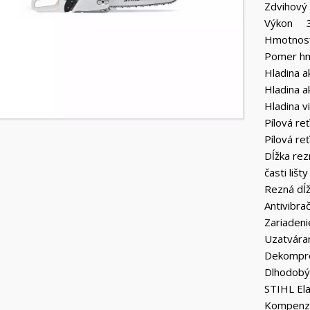
Zdvihov
Výkon 3,
Hmotnos
Pomer hm
Hladina 
Hladina 
Hladina v
Pílová re
Pílová re
Dĺžka rez
časti liš
Rezná d
Antivibr
Zariaden
Uzatváran
Dekompr
Dlhodobý
STIHL El
Kompenz