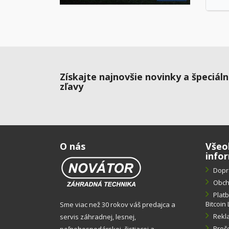
Získajte najnovšie novinky a špeciál
zľavy
O nás
Všeo
info
Dopr
Obch
Plat
Bitcoin 
Sme viac než 30 rokov váš predajca a
Rekl
servis záhradnej, lesnej,
Preč
poľnohospodárskej, čistiacej a