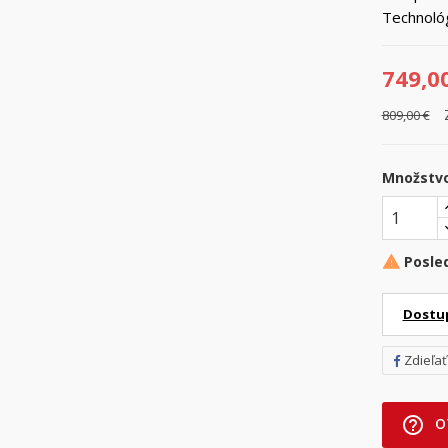
Technol
749,0
809,00 €
Množstv
Posle

Dostu
Zdieľať
help_outline
O