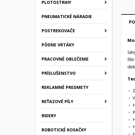
PLOTOSTRIHY
PNEUMATICKÉ NÁRADIE
PO
POSTREKOVAČE
Mot
PÔDNE VRTÁKY
Sil
PRACOVNÉ OBLEČENIE
fil
dek
PRÍSLUŠENSTVO
Tec
REKLAMNÉ PREDMETY
Z
V
REŤAZOVÉ PÍLY
P
RIDERY
H
H
ROBOTICKÉ KOSAČKY
H