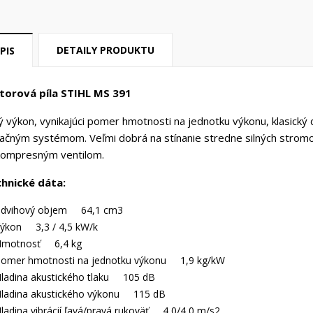
DETAILY PRODUKTU
PIS
orová píla STIHL MS 391
ný výkon, vynikajúci pomer hmotnosti na jednotku výkonu, klasický
tračným systémom. Veľmi dobrá na stínanie stredne silných stromo
ompresným ventilom.
hnické dáta:
dvihový objem 64,1 cm3
ýkon 3,3 / 4,5 kW/k
Hmotnosť 6,4 kg
omer hmotnosti na jednotku výkonu 1,9 kg/kW
ladina akustického tlaku 105 dB
ladina akustického výkonu 115 dB
ladina vibrácií ľavá/pravá rukoväť 4,0/4,0 m/s2