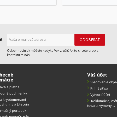
ne
Odber noviniek môžete kedykoľvek zrušiť. Ak to chcete urobiť,
kontaktujte nás.
becné
Váš účet
rmácie
Sledovanie obj
ava a platba
Prihlásiť sa
odné podmienky
Vytvoriť účet
ba kryptomenami
Reklamácie, vrá
Lightning a Litecoin
tovaru, výmeny ...
amačný poriadok
o nakupovať u nás