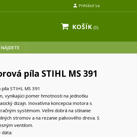

Prihlásiť sa
KOŠÍK
0
 NÁJDETE
rová píla STIHL MS 391
 píla STIHL MS 391
on, vynikajúci pomer hmotnosti na jednotku
lasický dizajn. Inovatívna koncepcia motora s
tračným systémom. Veľmi dobrá na stínanie
ilných stromov a na rezanie palivového dreva. S
sným ventilom.
 dáta: