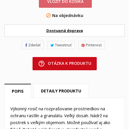
VLOŽIŤ DO KOŠÍKA
Na objednávku

Dostupná doprava
Zdieľať
Tweetnuť
Pinterest
help_outline
OTÁZKA K PRODUKTU
DETAILY PRODUKTU
POPIS
Výkonný rosič na rozprašovanie prostriedkov na
ochranu rastlín a granulátu. Veľký dosah. Nádrž na
postrek s veľkým objemom. Možné používať aj ako