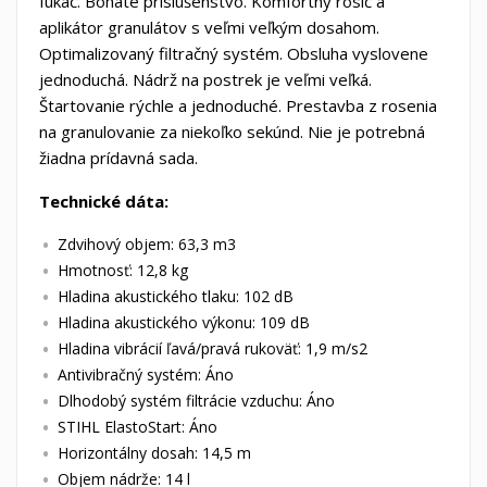
fúkač. Bohaté príslušenstvo. Komfortný rosič a
aplikátor granulátov s veľmi veľkým dosahom.
Optimalizovaný filtračný systém. Obsluha vyslovene
jednoduchá. Nádrž na postrek je veľmi veľká.
Štartovanie rýchle a jednoduché. Prestavba z rosenia
na granulovanie za niekoľko sekúnd. Nie je potrebná
žiadna prídavná sada.
Technické dáta:
Zdvihový objem: 63,3 m3
Hmotnosť: 12,8 kg
Hladina akustického tlaku: 102 dB
Hladina akustického výkonu: 109 dB
Hladina vibrácií ľavá/pravá rukoväť: 1,9 m/s2
Antivibračný systém: Áno
Dlhodobý systém filtrácie vzduchu: Áno
STIHL ElastoStart: Áno
Horizontálny dosah: 14,5 m
Objem nádrže: 14 l