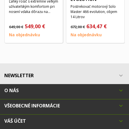
Ľahký rosič s extrémne veľkým
užívateľským komfortom pri
Postrekovač motorový Solo
nosení vďaka dôrazu na
Master 466 evolution, objem
ergonómiu,...
14 Litrov
549,00 €
634,47 €
649,00 €
672,00 €
Na objednávku
Na objednávku
NEWSLETTER

O NÁS

VŠEOBECNÉ INFORMÁCIE

VÁŠ ÚČET
