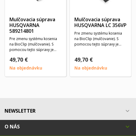
Mulčovacia súprava
Mulčovacia súprava
HUSQVARNA
HUSQVARNA LC 356VP
589214801
Pre zmenu systému kosenia
Pre zmenu systému kosenia
na BioClip (mulčovanie). S
na BioClip (mulčovanie). S
pomocou tejto súpravy je
pomocou tejto súpravy je
tráva pokosená na...
tráva pokosená na...
49,70 €
49,70 €
Na objednávku
Na objednávku
NEWSLETTER

O NÁS
