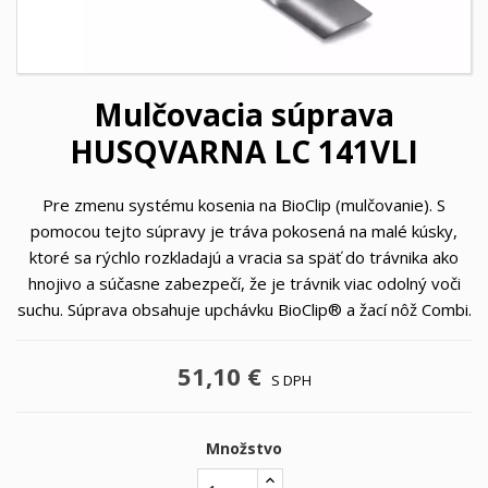
Mulčovacia súprava
HUSQVARNA LC 141VLI
Pre zmenu systému kosenia na BioClip (mulčovanie). S
pomocou tejto súpravy je tráva pokosená na malé kúsky,
ktoré sa rýchlo rozkladajú a vracia sa späť do trávnika ako
hnojivo a súčasne zabezpečí, že je trávnik viac odolný voči
suchu. Súprava obsahuje upchávku BioClip® a žací nôž Combi.
51,10 €
S DPH
Množstvo