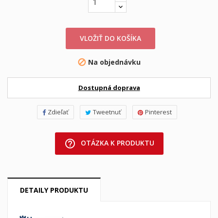
VLOŽIŤ DO KOŠÍKA
Na objednávku

Dostupná doprava
Zdieľať
Tweetnuť
Pinterest
help_outline
OTÁZKA K PRODUKTU
DETAILY PRODUKTU