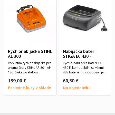
Rýchlonabíjačka STIHL
Nabíjačka batérií
AL 300
STIGA EC 430 F
Robustná rýchlonabíjačka pre
Rychlo-nabíječka baterií EC
akumulátory STIHL AP 80 – AP
430 F, kompatibilní se všemi
180. S ukazovateľom
48V bateriemi. K dispozici je
prevádzkového stavu...
jeden...
139,00 €
60,50 €
Posledné kusy v sklade
Na objednávku