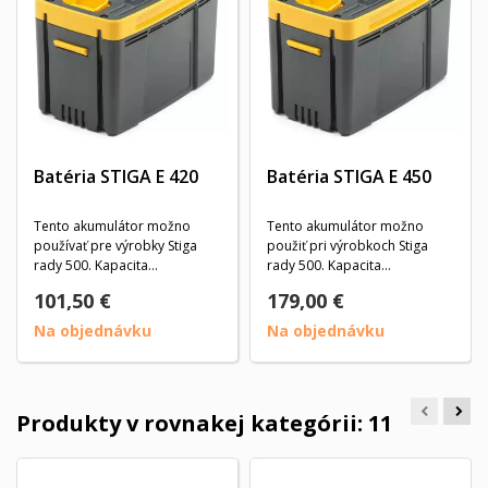
Batéria STIGA E 420
Batéria STIGA E 450
Tento akumulátor možno
Tento akumulátor možno
používať pre výrobky Stiga
použiť pri výrobkoch Stiga
rady 500. Kapacita
rady 500. Kapacita
akumulátora je 2,0 Ah a má...
akumulátora je 5,0 Ah a má...
101,50 €
179,00 €
Na objednávku
Na objednávku
Produkty v rovnakej kategórii: 11