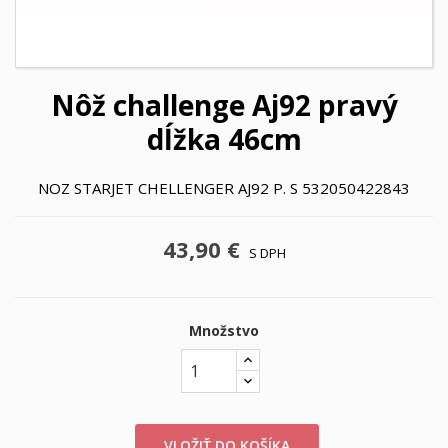
Nôž challenge Aj92 pravý
dĺžka 46cm
NOZ STARJET CHELLENGER AJ92 P. S 532050422843
43,90 €
S DPH
Množstvo
VLOŽIŤ DO KOŠÍKA