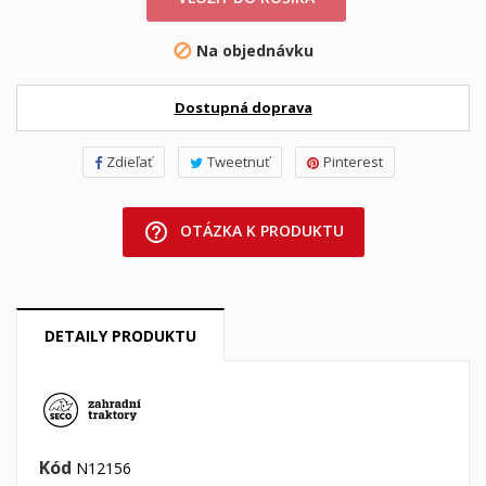
Na objednávku

Dostupná doprava
Zdieľať
Tweetnuť
Pinterest
help_outline
OTÁZKA K PRODUKTU
DETAILY PRODUKTU
Kód
N12156