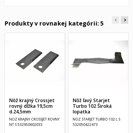
Produkty v rovnakej kategórii: 5
Nôž krajný Crossjet
Nôž ľavý Starjet
rovný dĺžka 19,5cm
Turbo 102 Široká
d.24,5mm
lopatka
NOZ KRAJNY CROSSJET ROVNY
NOZ STARJET TURBO 102 L S
NT S 532950602033
532050422473