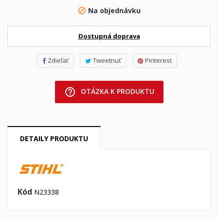
Na objednávku

Dostupná doprava
Zdieľať
Tweetnuť
Pinterest
help_outline
OTÁZKA K PRODUKTU
DETAILY PRODUKTU
Kód
N23338