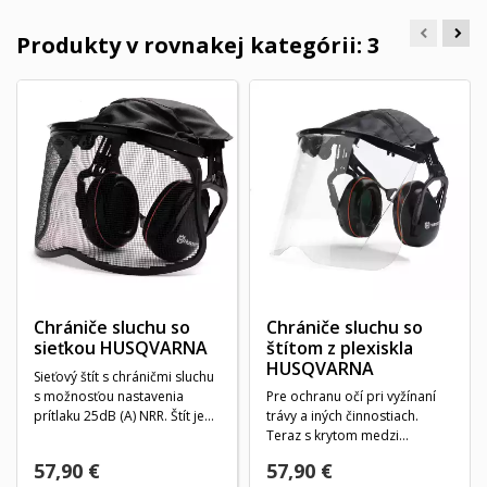
Produkty v rovnakej kategórii: 3
Chrániče sluchu so
Chrániče sluchu so
sieťkou HUSQVARNA
štítom z plexiskla
HUSQVARNA
Sieťový štít s chráničmi sluchu
s možnosťou nastavenia
Pre ochranu očí pri vyžínaní
prítlaku 25dB (A) NRR. Štít je
trávy a iných činnostiach.
opatrený...
Teraz s krytom medzi
ochranným štítom a...
57,90 €
57,90 €