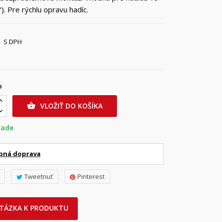
). Pre rýchlu opravu hadíc.
S DPH
o
VLOŽIŤ DO KOŠÍKA

lade
pná doprava
Tweetnuť
Pinterest
TÁZKA K PRODUKTU