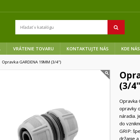
A
VRÁTENIE TOVARU
KONTAKTUJTE NÁS
KDE NÁS
Opravka GARDENA 19MM (3/4")
Opr
(3/4"
Opravka
opravky o
náradia. 
do vznik
GRIP: špe
držanie 