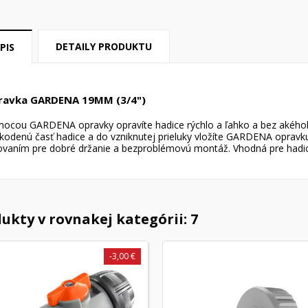
DETAILY PRODUKTU
PIS
ravka GARDENA 19MM (3/4")
ocou GARDENA opravky opravíte hadice rýchlo a ľahko a bez akéhok
kodenú časť hadice a do vzniknutej prieluky vložíte GARDENA opravk
ovaním pre dobré držanie a bezproblémovú montáž. Vhodná pre hadice
ukty v rovnakej kategórii: 7
-3,00 €