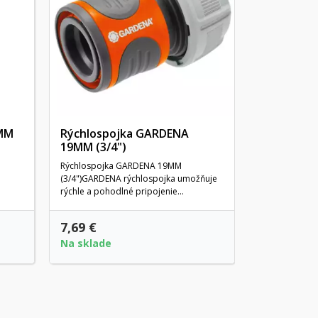
prípojka pre 
MM
Rýchlospojka GARDENA
19MM (3/4")
Rýchlospojka GARDENA 19MM
(3/4")GARDENA rýchlospojka umožňuje
rýchle a pohodlné pripojenie...
7,19
7,69 €
8,29 €
Na sklade
Posledné k