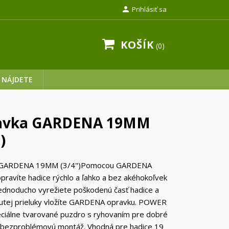

Prihlásiť sa
KOŠÍK
0
 NÁJDETE
avka GARDENA 19MM
)
 GARDENA 19MM (3/4")Pomocou GARDENA
pravíte hadice rýchlo a ľahko a bez akéhokoľvek
Jednoducho vyrežiete poškodenú časť hadice a
nutej prieluky vložíte GARDENA opravku. POWER
ciálne tvarované puzdro s ryhovaním pre dobré
a bezproblémovú montáž. Vhodná pre hadice 19