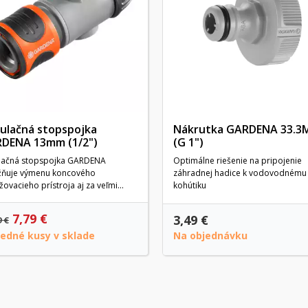
ulačná stopspojka
Nákrutka GARDENA 33.3
DENA 13mm (1/2")
(G 1")
lačná stopspojka GARDENA
Optimálne riešenie na pripojenie
ňuje výmenu koncového
záhradnej hadice k vodovodnému
žovacieho prístroja aj za veľmi...
kohútiku
7,79 €
3,49 €
9 €
ledné kusy v sklade
Na objednávku