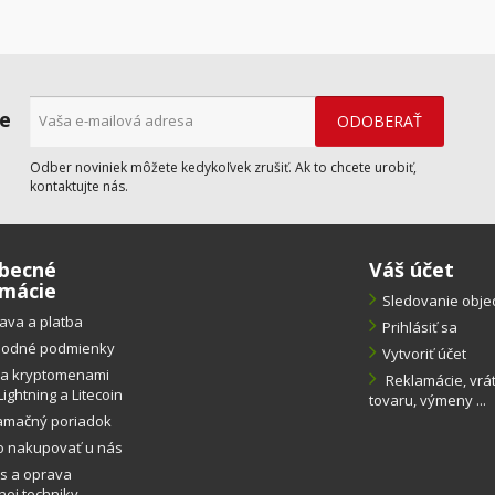
ne
Odber noviniek môžete kedykoľvek zrušiť. Ak to chcete urobiť,
kontaktujte nás.
becné
Váš účet
rmácie
Sledovanie obj
ava a platba
Prihlásiť sa
odné podmienky
Vytvoriť účet
ba kryptomenami
Reklamácie, vrá
Lightning a Litecoin
tovaru, výmeny ...
amačný poriadok
o nakupovať u nás
s a oprava
ej techniky