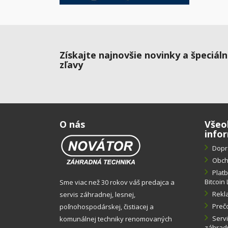
Získajte najnovšie novinky a špeciál
zľavy
O nás
Všeo
info
Dopr
Obch
Plat
Bitcoin 
Sme viac než 30 rokov váš predajca a
Rekl
servis záhradnej, lesnej,
Preč
poľnohospodárskej, čistiacej a
Servi
komunálnej techniky renomovaných
záhradn