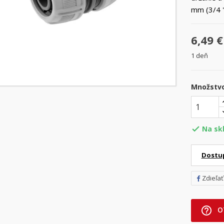
mm (3/4 "
6,49 €
1 deň
Množstv
Na sk

Dostu
Zdieľať
help_outline
O