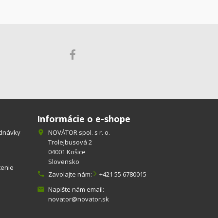
Informácie o e-shope
ednávky
NOVÁTOR spol. s r. o.

Trolejbusová 2
04001 Košice
Slovensko
tenie

Zavolajte nám:
+421 55 6780015
Napište nám email:

novator@novator.sk