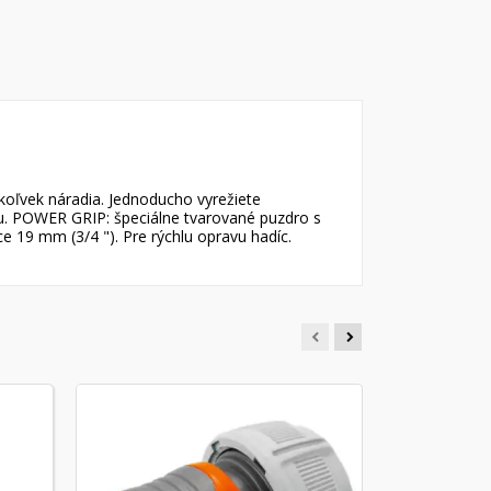
oľvek náradia. Jednoducho vyrežiete
u. POWER GRIP: špeciálne tvarované puzdro s
 19 mm (3/4 "). Pre rýchlu opravu hadíc.
Prípojka 
čerpadlá 